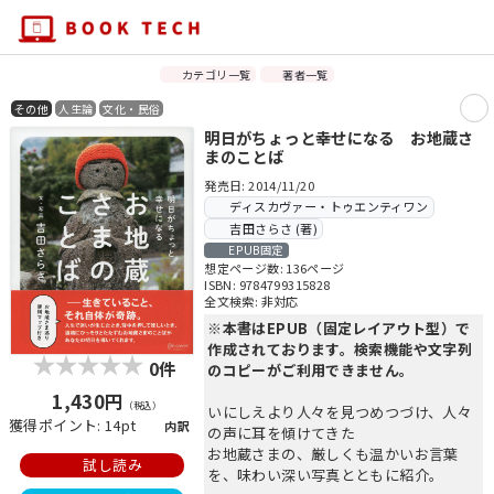
カテゴリ一覧
著者一覧
その他
人生論
文化・民俗
明日がちょっと幸せになる お地蔵さ
まのことば
発売日: 2014/11/20
ディスカヴァー・トゥエンティワン
吉田さらさ (著)
EPUB固定
想定ページ数: 136ページ
ISBN: 9784799315828
全文検索: 非対応
※本書はEPUB（固定レイアウト型）で
作成されております。検索機能や文字列
0件
のコピーがご利用できません。
1,430円
（税込）
いにしえより人々を見つめつづけ、人々
獲得ポイント: 14pt
内訳
の声に耳を傾けてきた
お地蔵さまの、厳しくも温かいお言葉
試し読み
を、味わい深い写真とともに紹介。