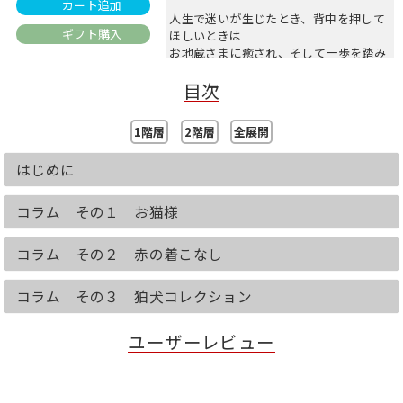
カート追加
人生で迷いが生じたとき、背中を押して
ギフト購入
ほしいときは
お地蔵さまに癒され、そして一歩を踏み
出してみましょう。
目次
登場する石仏は、国宝・重文級の仏像で
はなく、
1階層
2階層
全展開
寺の片隅や道端にたたずむ身近な仏さ
ま。
はじめに
ＮＨＫ Ｅテレ「美の壷」などテレビ・ラ
ジオ出演も多い、
寺と神社の旅研究家の吉田さらさ氏が撮
コラム その１ お猫様
影・選び抜いた
お地蔵さまが満載です。
コラム その２ 赤の着こなし
★お気に入りのお地蔵さまに会いに行け
る、便利マップ付き！
コラム その３ 狛犬コレクション
ユーザーレビュー