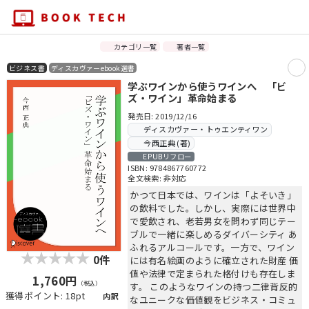
カテゴリ一覧
著者一覧
ビジネス書
ディスカヴァーebook選書
学ぶワインから使うワインへ 「ビ
ズ・ワイン」革命始まる
発売日: 2019/12/16
ディスカヴァー・トゥエンティワン
今西正典 (著)
EPUBリフロー
ISBN: 9784867760772
全文検索: 非対応
かつて日本では、ワインは「よそいき」
の飲料でした。しかし、実際には世界中
で愛飲され、老若男女を問わず同じテー
ブルで一緒に楽しめるダイバーシティ あ
ふれるアルコールです。一方で、ワイン
0件
には有名絵画のように確立された財産 価
値や法律で定まられた格付けも存在しま
1,760円
（税込）
す。 このようなワインの持つ二律背反的
獲得ポイント: 18pt
内訳
なユニークな価値観をビジネス・コミュ