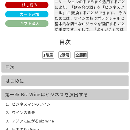
ニケー ションの中でうまく活用すること
試し読み
により、「飲み会の酒」を「ビジネスツ
ール」に 変換することができます。 その
カート追加
ためには、ワインの持つポテンシャルと
ギフト購入
基本的な簡単なロジックを理解する こと
が重要です。そして、「よそいき」では
なく自然体で実際のビジネス活動の現場
目次
に落とし込んでいくことになります。こ
れらの一連の概念をマーケティングの視
点 もふまえ、ビジネスマンのワイン実学
1階層
2階層
全展開
「ビズ・ワイン」としてまとめました。
実践するにつれビジネスに好影響が現
目次
れ、個人的にもワインスキルが蓄積し楽
しく なることは、多くの著名ビジネスマ
ンによっても証明されています。
はじめに
（※本書は2019/12/16に日本橋出版より
発売された書籍を電子化したものです）
第一章 Biz Wineはビジネスを演出する
1．ビジネスマンのワイン
2．ワインの背景
3．アジアに広がるBiz Wine
4．日本のBiz Wine