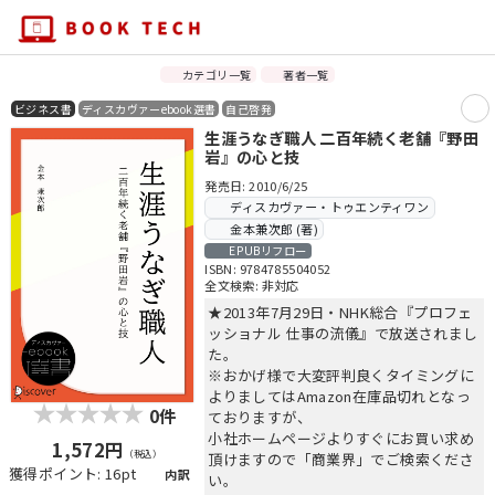
カテゴリ一覧
著者一覧
ビジネス書
ディスカヴァーebook選書
自己啓発
生涯うなぎ職人 二百年続く老舗『野田
岩』の心と技
発売日: 2010/6/25
ディスカヴァー・トゥエンティワン
金本兼次郎 (著)
EPUBリフロー
ISBN: 9784785504052
全文検索: 非対応
★2013年7月29日・NHK総合『プロフェ
ッショナル 仕事の流儀』で放送されまし
た。
※おかげ様で大変評判良くタイミングに
よりましてはAmazon在庫品切れとなっ
0件
ておりますが、
小社ホームページよりすぐにお買い求め
1,572円
（税込）
頂けますので「商業界」でご検索くださ
獲得ポイント: 16pt
内訳
い。