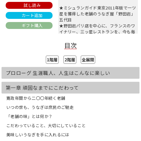
試し読み
★ミシュランガイド東京2011年版で一ツ
星を獲得した老舗のうなぎ屋「野田岩」
カート追加
五代目
ギフト購入
★野田岩パリ店を中心に、フランスのワ
イナリー、三ッ星レストランを、今も毎
年探索
目次
★83歳でヒマラヤ登山に挑戦!
★昭和天皇にも愛された老舗の味を継承
する思い
1階層
2階層
全展開
★衰えぬ好奇心、洒脱で粋な昭和初年男
児に、今こそ「時代を生き抜く力」を学
プロローグ 生涯職人、人生はこんなに楽しい
ぶ。
「職人として技術を磨き、若い世代に伝
第一章 頑固なまでにこだわって
えていくこと。商人として正しく商い、
店を損得ではなく運営すること。
寛政年間から二〇〇年続く老舗
経営者として従業員を育て、店の将来を
いつの世も、うなぎは庶民のご馳走
考えること。これらはすべて、回り回っ
てお客さまのためになることです。」(第
「老舗の味」とは何か？
一章 より)
こだわっていること、大切にしていること
職人気質の父、接客上手な母、苦楽を共
美味しいうなぎを手に入れるには
にする弟子・・・