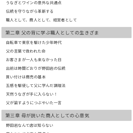
うなぎとワインの意外な共通点
現代に必要な人材育成のすべてがここに
ある。
伝統を守りながら革新する
職人として、商人として、経営者として
第1章 頑固なまでにこだわって
第二章 父の背に学ぶ職人としての生きざま
第2章 父の背に学ぶ職人としての生きざ
ま
自転車で東京を駆けた少年時代
第3章 母が説いた商人としての心意気
第4章 先の見えない時代だからこそ
父の言葉で救われた命
第5章 次代を担う人材を育てる
お客さまが一人も来なかった日
第6章 人間として、教養人として
（※本書は2010年6月25日に発売し、
出前は時間どおりが野田岩の伝統
2021年7月9日に電子化をしました）
買い付けは商売の基本
五感を駆使して父に学んだ調理法
天然うなぎが手に入らない！
父が諭すようにつぶやいた一言
第三章 母が説いた商人としての心意気
野田岩なんて店は知らない