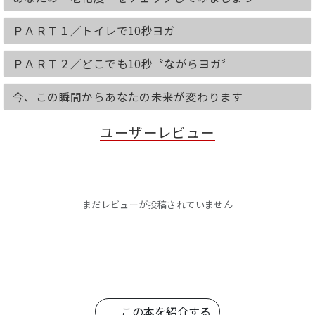
――――――体験者様から喜びの声、続々！――――――
ＰＡＲＴ１／トイレで10秒ヨガ
◎まっすぐ上がらなかった左腕が上がる
ようになり
8kgヤセました！（50代女性）
ＰＡＲＴ２／どこでも10秒〝ながらヨガ〞
◎太りにくい体質になりました！
今、この瞬間からあなたの未来が変わります
便秘・腰痛・膝痛も治りました！（60
代女性）
ユーザーレビュー
◎友だちから
「姿勢が良くなったね」と言われまし
た！（40代女性）
―――――――――――――――――――――――――
まだレビューが投稿されていません
☆━━━・‥…☆━━━・‥…
☆━━━・‥…☆━━━・‥…☆
∥CONTENS∥
●「どこでも10秒“ながらヨガ”」で美し
くヤセで若返る
この本を紹介する