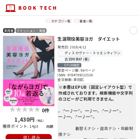
カテゴリ一覧
著者一覧
実用書
ファッション・美容
生涯現役美容ヨガ ダイエット
発売日: 2018/4/12
ディスカヴァー・トゥエンティワン
吉羽咲貢好 (著)
EPUB固定
想定ページ数: 96ページ
ISBN: 9784799322536
全文検索: 非対応
※本書はEPUB（固定レイアウト型）で
作成されております。検索機能や文字列
のコピーがご利用できません。
0件
。:*━♪━*:。━♪━。:*━♪━*:。
━♪━。:*━♪━*:。
1,430円
（税込）
獲得ポイント: 14pt
内訳
着替えナシ・道具ナシ・年齢制
限ナシ
試し読み