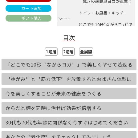
驚きの超簡単ヨガが誕生！
カート追加
トイレ・お風呂・キッチ
ギフト購入
ン……
どこでも10秒“ながらヨガ”で
ヤセる！ シワ・たるみがとれ
目次
る！
―――すぐに実践できる嬉しい付録つき！―――
1階層
2階層
全展開
。:*━♪━*:。━♪━。:*━♪━*:。
「どこでも10秒〝ながらヨガ〞」で美しくヤセて若返る
━♪━。:*━♪━*:。
わざわざ時間をつくらなくても、面倒な
〝ゆがみ〞と〝筋力低下〞を放置するとおばさん体型に
努力をしなくても、
日常生活で“ながらヨガ”をするだけで、
今を美しくすることが未来の健康をつくる
シワやたるみを解消しながら、美しくヤ
セます！
からだと顔を同時に治せば効果が倍増する
病を克服して、ヨガでピンヒールを履け
る体をつくった
30代も70代も年齢に関係なく今すぐはじめてください
63歳の現役ヨガ講師・吉羽咲貢好が伝
授！
あなたの〝老化度〞をチェックしてみましょう