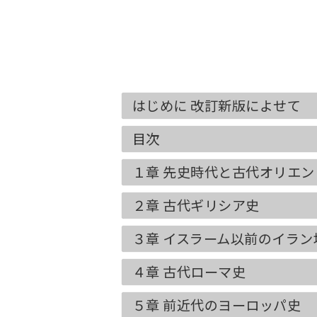
はじめに 改訂新版によせて
目次
１章 先史時代と古代オリエン
２章 古代ギリシア史
３章 イスラーム以前のイラン
４章 古代ローマ史
５章 前近代のヨーロッパ史