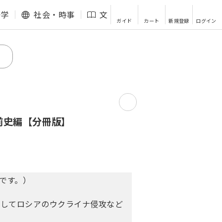
語学
社会・時事
文芸・エッセイ
その他
ガイド
カート
新規登録
ログイン
前史編【分冊版】
です。）
そしてロシアのウクライナ侵攻など