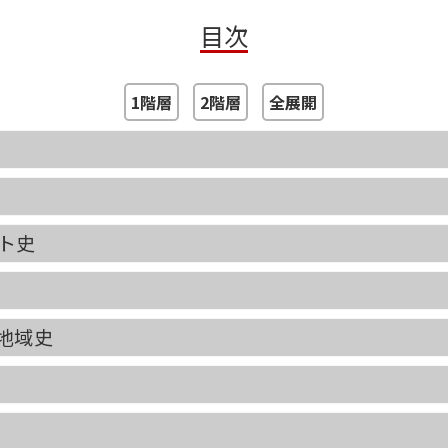
目次
1階層
2階層
全展開
ト史
地域史