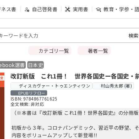
ジネス書
自己啓発書
実用書
教育・学参・
カテゴリ一覧
著者一覧
book選書
日本史
改訂新版 これ1冊！ 世界各国史ー各国史・
ディスカヴァー・トゥエンティワン
村山秀太郎 (著)
EPUBリフロー
ISBN: 9784867761625
全文検索: 非対応
（※本書は『改訂新版 これ1冊！世界各国史』の分冊版
初版から３年。コロナパンデミック、習近平の野望、
内容をボリュームアップして新登場!!