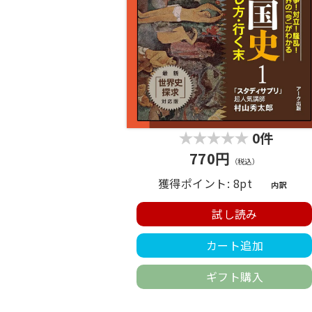
0件
770円
（税込）
獲得ポイント: 8pt
内訳
試し読み
カート追加
ギフト購入