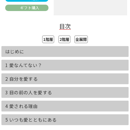
ギフト購入
目次
1階層
2階層
全展開
はじめに
1 愛なんてない？
2 自分を愛する
3 目の前の人を愛する
4 愛される理由
5 いつも愛とともにある