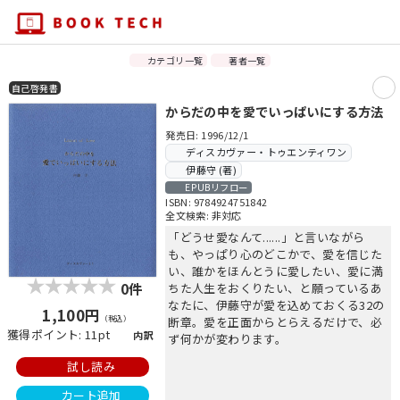
カテゴリ一覧
著者一覧
自己啓発書
からだの中を愛でいっぱいにする方法
発売日: 1996/12/1
ディスカヴァー・トゥエンティワン
伊藤守 (著)
EPUBリフロー
ISBN: 9784924751842
全文検索: 非対応
「どうせ愛なんて......」と言いながら
も、やっぱり心のどこかで、愛を信じた
い、誰かをほんとうに愛したい、愛に満
0件
ちた人生をおくりたい、と願っているあ
なたに、伊藤守が愛を込めておくる32の
1,100円
（税込）
断章。愛を正面からとらえるだけで、必
獲得ポイント: 11pt
内訳
ず何かが変わります。
試し読み
カート追加