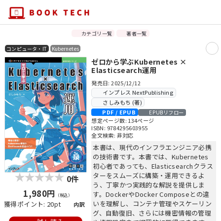
カテゴリ一覧
著者一覧
コンピュータ・IT
Kubernetes
ゼロから学ぶKubernetes ×
Elasticsearch運用
発売日: 2025/12/12
インプレス NextPublishing
さしみもち (著)
PDF / EPUB
EPUBリフロー
想定ページ数: 134ページ
ISBN: 9784295603955
全文検索: 非対応
本書は、現代のインフラエンジニア必携
の技術書です。本書では、Kubernetes
初心者であっても、Elasticsearchクラス
ターをスムーズに構築・運用できるよ
0件
う、丁寧かつ実践的な解説を提供しま
1,980円
す。DockerやDocker Composeとの違
（税込）
いを理解し、コンテナ管理やスケーリン
獲得ポイント: 20pt
内訳
グ、自動復旧、さらには機密情報の管理