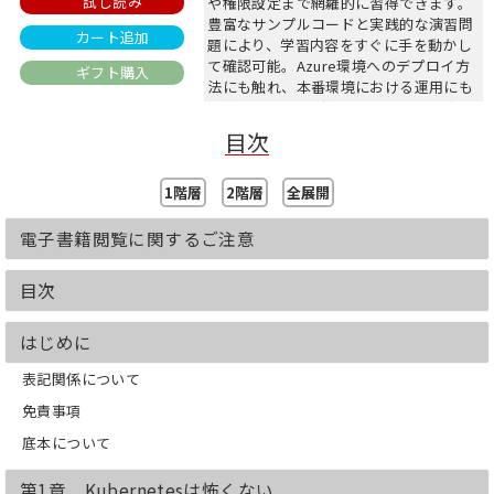
試し読み
や権限設定まで網羅的に習得できます。
豊富なサンプルコードと実践的な演習問
カート追加
題により、学習内容をすぐに手を動かし
て確認可能。Azure環境へのデプロイ方
ギフト購入
法にも触れ、本番環境における運用にも
即対応できる力が身に付きます。実務で
すぐに役立つ知識とスキルを効率よく習
目次
得したいエンジニアにおすすめの一冊で
す。
1階層
2階層
全展開
【目次】
第1章 Kubernetesは怖くない
電子書籍閲覧に関するご注意
第2章 環境構築をしよう
第3章 Lesson1 Kubernetesを触ってみ
目次
よう
第4章 Lesson2 Kubernetes上にアプリ
ケーションを作成しよう
はじめに
第5章 Lesson3 Kubernetes上に
表記関係について
Elasticsearchクラスターを立てよう（ロ
ーカル編）
免責事項
第6章 Lesson4 Kubernetes上に
Elasticsearchクラスターを立てよう
底本について
（Azure編）
第1章 Kubernetesは怖くない