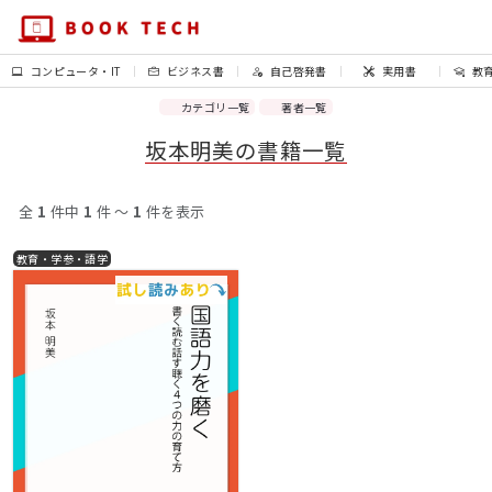
コンピュータ・IT
ビジネス書
自己啓発書
実用書
教
カテゴリ一覧
著者一覧
坂本明美の書籍一覧
全
1
件中
1
件 〜
1
件を表示
教育・学参・語学