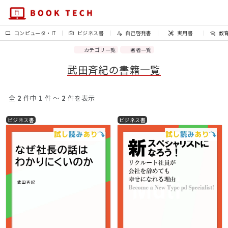
コンピュータ・IT
ビジネス書
自己啓発書
実用書
教
カテゴリ一覧
著者一覧
武田斉紀の書籍一覧
全
2
件中
1
件 〜
2
件を表示
ビジネス書
ビジネス書