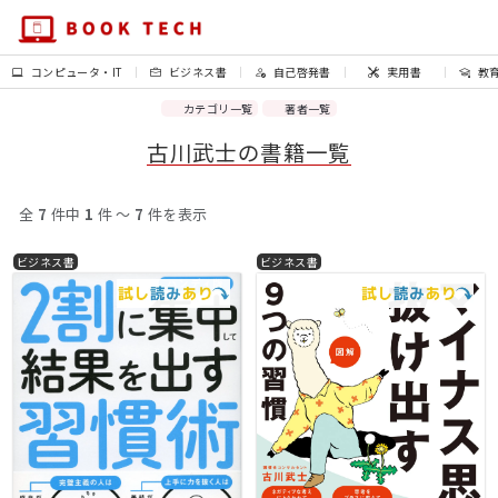
コンピュータ・IT
ビジネス書
自己啓発書
実用書
教
カテゴリ一覧
著者一覧
古川武士の書籍一覧
全
7
件中
1
件 〜
7
件を表示
ビジネス書
ビジネス書