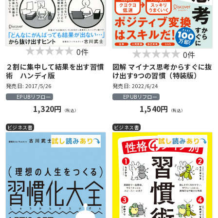
0件
0件
２割に集中して結果を出す習慣
図解 マイナス思考からすぐに抜
術 ハンディ版
け出す9つの習慣（特装版）
発売日: 2017/5/26
発売日: 2022/6/24
EPUBリフロー
EPUBリフロー
1,320円
1,540円
（税込）
（税込）
ビジネス書
ビジネス書