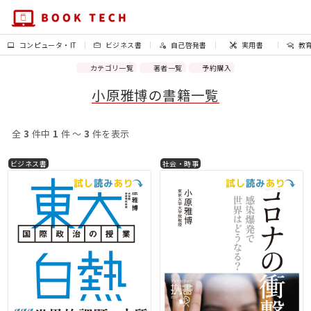
コンピュータ・IT
ビジネス書
自己啓発書
実用書
教
カテゴリ一覧
著者一覧
予約購入
小原雅博の書籍一覧
全
3
件中
1
件 〜
3
件を表示
ビジネス書
社会・時事