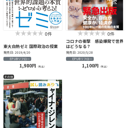
0件
0件
コロナの衝撃 感染爆発で世界
東大白熱ゼミ 国際政治の授業
はどうなる？
発売日: 2019/4/20
発売日: 2020/5/28
EPUBリフロー
EPUBリフロー
1,980円
1,100円
（税込）
（税込）
その他