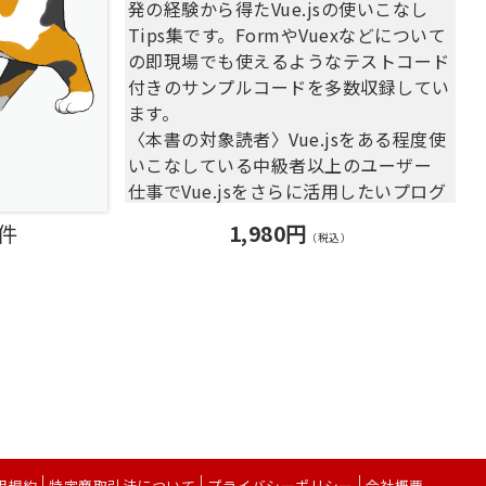
第7章 プラグイン
発の経験から得たVue.jsの使いこなし
Deployする
7.1 プラグインとは
Tips集です。FormやVuexなどについて
付録A 詳しくて細かいこと
7.2 OSSのVueプラグインを使用する
の即現場でも使えるようなテストコード
付録B ExpressフレームワークのAzure
場合
付きのサンプルコードを多数収録してい
向け導入方法
7.3 アプリケーションのルートや
ます。
付録C Azureポータルでの「Webアプ
contextに挿入する
〈本書の対象読者〉Vue.jsをある程度使
リ」インスタンスの作成方法
7.4 クライアントサイドでのみプラグ
いこなしている中級者以上のユーザー
付録D Azureポータルで「Webアプ
インを利用したい場合
仕事でVue.jsをさらに活用したいプログ
リ」へのソースファイルの紐づけ方法
7.5 サーバサイドでのみプラグインを
ラマ
0件
1,980円
利用したい場合
（税込）
第8章 ミドルウェア
【目次】
8.1 ミドルウェアとは
第1章 computedとfilterの使い分け
8.2 ミドルウェアを実装する
1.1 computed
第9章 ストア
1.2 filter
9.1 ストアの使い方
1.3 どのような使い分けをするか
9.2 プラグインの作成
1.4 まとめ
第10章 モジュール
第2章 お問い合わせフォームと戦う
10.1 OSSのモジュールを使用する
2.1 フォームは難しい、そしてめんど
10.2 モジュールの作成方法
くさい
用規約
特定商取引法について
プライバシーポリシー
会社概要