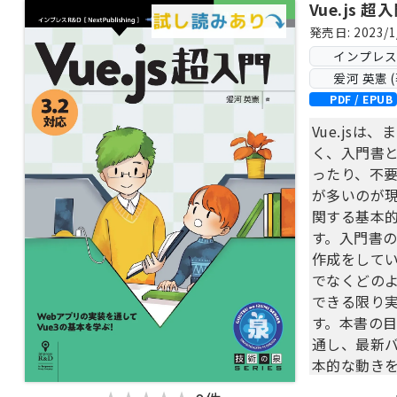
Vue.js 超
発売日: 2023/1
インプレス Ne
爰河 英憲 (
PDF / EPUB
Vue.js
く、入門書
ったり、不
が多いのが現
関する基本
す。入門書の
作成をして
でなくどの
できる限り
す。本書の目
通し、最新バ
本的な動き