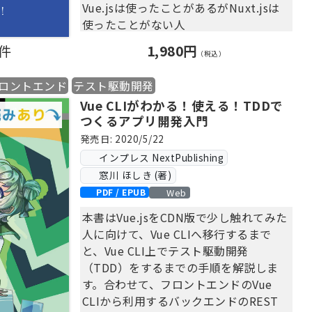
Vue.jsは使ったことがあるがNuxt.jsは
3.2 ライフサイクル
使ったことがない人
3.3 リアクティブシステム
Nuxt.jsの使い方が今ひとつわからない
3.4 ディレクティブ
0件
1,980円
（税込）
人
3.5 算出プロパティ（computed）
3.6 コンポーネント
ロントエンド
テスト駆動開発
【目次】
3.7 まとめ
Vue CLIがわかる！使える！TDDで
第1章 Nuxt.jsとは
第4章 ToDoリストを作る
つくるアプリ開発入門
1.1 ユニバーサルアプリ
4.1 フォームを作る
発売日: 2020/5/22
1.2 サーバーサイドレンダリング
4.2 リストの作成
1.3 静的ファイルジェネレータ
インプレス NextPublishing
4.3 listに追加できるようにする
第2章 Nuxt.jsのはじめ方
窓川 ほしき (著)
4.4 ToDoを完了できるようにする
2.1 npmを使う
Web
PDF / EPUB
4.5 まとめ
2.2 vue-cliを使う
第5章 単一ファイルコンポーネント
本書はVue.jsをCDN版で少し触れてみた
第3章 Nuxt.jsの設定について
5.1 単一ファイルコンポーネントと
人に向けて、Vue CLIへ移行するまで
3.1 build
は？
と、Vue CLI上でテスト駆動開発
3.2 css
5.2 利点
（TDD）をするまでの手順を解説しま
3.3 dev
5.3 まとめ
す。合わせて、フロントエンドのVue
3.4 env
第6章 Vuex
CLIから利用するバックエンドのREST
3.5 generate