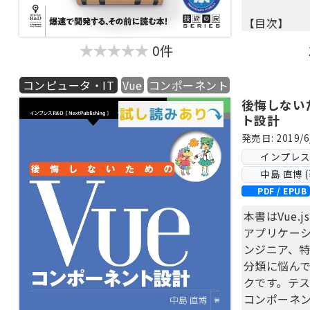
第5章 TO
【目次】
第6章 TO
第1章 Nuxt.
第7章 TO
0件
選定
第8章 TO
第2章 コン
第9章 ロジ
コンピュータ・IT
Vue
コンポーネント
第3章 サ
第10章 T
後悔しない
第4章 ユー
第11章 そ
ト設計
第12章 ラ
発売日: 2019/6
第13章 Vue 
インプレス Ne
第14章 外部
中島 直博 (
PDF / EPUB
本書はVue
アプリケー
ンジニア、
分類に悩ん
クです。テ
コンポーネ