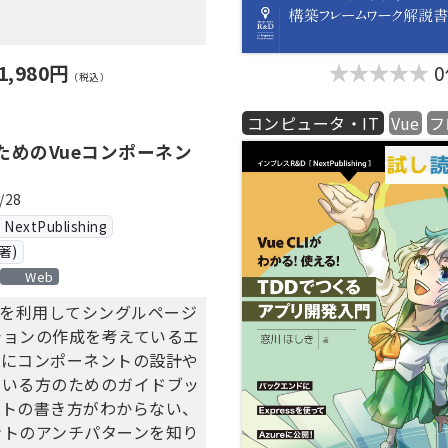
DOアプリ
DOの登録
js & Firebase という技術
DOの一覧表示
1,980円
（税込）
DOの編集・削除
ポーネント設計
ックの分離
コンピュータ・IT
Vue
フ
ーバーサイドレンダリング
ODOのチェック
ためのVueコンポーネン
ザー認証機能
の他の重要機能
イフサイクル
/28
Router
xtPublishing
API連携
著)
Web
.jsを利用してシングルページ
ションの作成を考えているエ
特にコンポーネントの設計や
でいる方のためのガイドブッ
ストの書き方がわからない、
ントのアンチパターンを知り