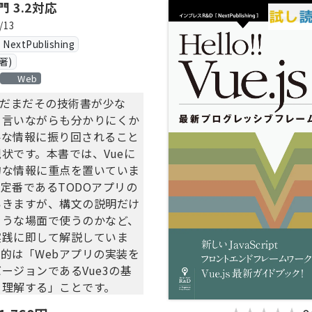
入門 3.2対応
/13
xtPublishing
著)
Web
は、まだまだその技術書が少な
と言いながらも分かりにくか
要な情報に振り回されること
状です。本書では、Vueに
的な情報に重点を置いていま
定番であるTODOアプリの
いきますが、構文の説明だけ
ような場面で使うのかなど、
実践に即して解説していま
的は「Webアプリの実装を
ージョンであるVue3の基
を理解する」ことです。