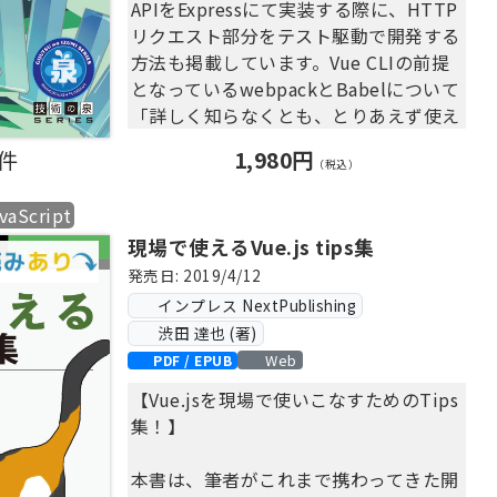
6.1 Vuexとは
APIをExpressにて実装する際に、HTTP
3.6 head
6.2 コア機能
リクエスト部分をテスト駆動で開発する
3.8 modules
6.3 module
方法も掲載しています。Vue CLIの前提
3.9 plugins
6.4 まとめ
となっているwebpackとBabelについて
3.10 rootDir 他
第7章 vue-router
「詳しく知らなくとも、とりあえず使え
第4章 ディレクトリ構成と役割
7.1 vue-routerとは
るようになる」ことを目指します。フロ
4.1 pages
0件
1,980円
7.2 動的ルートマッチ
ントエンドVue.jsとバックエンド
（税込）
4.2 components
7.3 ネストされたルートで表現するコ
Expressで「Azure上でそのまま公開で
4.3 layouts
ンポーネントのネスト
vaScript
きる簡単なWebアプリ」を説明のサンプ
4.4 plugins
7.4 プログラムで遷移させる
現場で使えるVue.js tips集
ルに用いています。
4.5 middleware 他
7.5 リダイレクト
【目次】
発売日: 2019/4/12
第5章 ページコンポーネント
7.6 コンポーネント内で動的なセグメ
第1章 Vue.jsのCDN版からVue CLI版へ
インプレス NextPublishing
5.1 コンテキスト
ントの値を取得したいとき。
移行
渋田 達也 (著)
5.2 .vueファイルに追加されたオプシ
7.7 まとめ
第2章 Vue CLIでテスト駆動開発する
Web
PDF / EPUB
ョン
（TDD）
第6章 レイアウト
【Vue.jsを現場で使いこなすためのTips
第3章 ExpressによるWebAPIサーバー
6.1 デフォルトレイアウト
集！】
をテスト駆動開発する（TDD）
6.2 エラーページ
第4章 フロントエンドVue.jsとバック
6.3 カスタムレイアウト
本書は、筆者がこれまで携わってきた開
エンドExpressを接続してAzureに