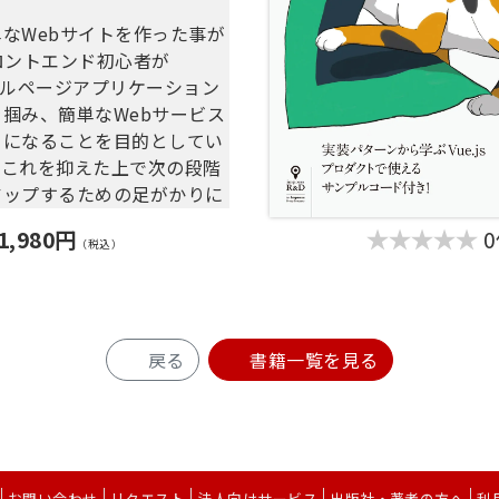
しづらいコンポーネント
なWebサイトを作った事が
トしやすい/しづらいコンポー
ロントエンド初心者が
グルページアプリケーション
を少なくシンプルに保つ
掴み、簡単なWebサービス
は少なく
うになることを目的としてい
べく状態を持たせない
にこれを抑えた上で次の段階
psの型指定で避けたほうがい
アップするための足がかりに
要素も掲載しています。
コンポーネント間のやりとり
1,980円
象読者〉
（税込）
のgettersに注意
S,Javascriptを利用して、
フサイクルフックに直接処理
サイトを作ったことがある人
や状態管理をJavascript
ンポーネントを分類する
で行い、ごちゃついてしまい
戻る
書籍一覧を見る
ポーネントの種類を知る
る人
類で足りる？
イナーとしてマークアップし
ィレクトリ構成とコンポーネ
ロントエンドの新しめな環境
構築を経験してみたい人
サンプル
ページアプリーケーション、
csディレクトリ
お問い合わせ
リクエスト
法人向けサービス
出版社・著者の方へ
利