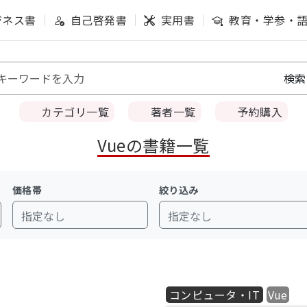
ジネス書
自己啓発書
実用書
教育・学参・
カテゴリ一覧
著者一覧
予約購入
Vueの書籍一覧
価格帯
絞り込み
指定なし
指定なし
コンピュータ・IT
Vue