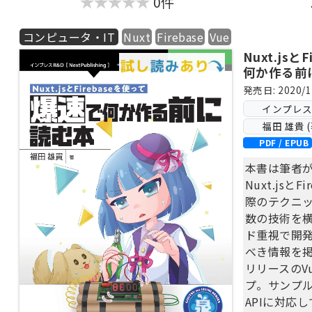
0件
【目次】
第1章 Vue
コンピュータ・IT
Nuxt
Firebase
Vue
第2章 VSC
Nuxt.js
第3章 GitH
何か作る前
第4章 Vue
発売日: 2020/1
第5章 TO
第6章 TO
インプレス Ne
第7章 TO
福田 雄貴 (
第8章 TO
PDF / EPUB
第9章 ロジ
本書は筆者
第10章 T
Nuxt.jsと
第11章 そ
際のテクニ
第12章 ラ
数の技術を
第13章 Vue 
ド重視で開
第14章 外部
べき情報を
第1章 Vue
リリースのVu
第2章 VSC
プ。サンプルコ
第3章 GitH
APIに対応
第4章 Vue