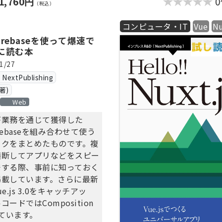
1,760円
（税込）
の準備
コンピュータ・IT
Vue
N
odeの設定
とFirebaseを使って爆速で
ubとVercelの設定
に読む本
の基本
1/27
DOアプリ
DOの登録
xtPublishing
DOの一覧表示
著)
DOの編集・削除
Web
ックの分離
が業務を通じて獲得した
ODOのチェック
Firebaseを組み合わせて使う
の他の重要機能
ックをまとめたものです。複
イフサイクル
横断してアプリなどをスピー
Router
発する際、事前に知っておく
API連携
掲載しています。さらに最新
の準備
e.js 3.0をキャッチアッ
odeの設定
ードではComposition
ubとVercelの設定
しています。
の基本