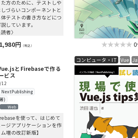
った方のために、テストしや
はしづらいコンポーネントと
単体テストの書き方などにつ
解説しています。
象読者〉
sのコンポーネント設計に自身が
1,980円
（税込）
sのコンポーネントの分類で悩ん
コンピュータ・IT
Vue
Ja
e.jsとFirebaseで作る
sのコンポーネントのアンチパタ
サービス
たい
sのコンポーネントのテストの書
/12
らない
xtPublishing
著)
Web
テストを書くのか
Firebaseを使って、はじめて
「私」はテストを書くように
ページアプリケーションを作
ーム増の改訂新版】
ストしやすいコンポーネント