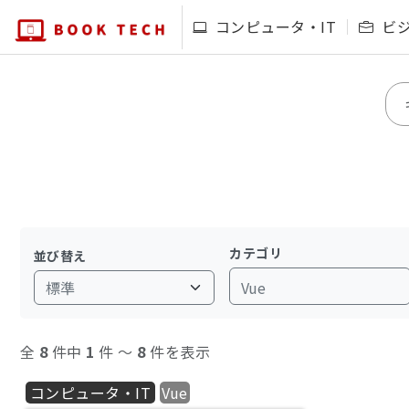
コンピュータ・IT
ビ
カテゴリ
並び替え
Vue
全
8
件中
1
件 〜
8
件を表示
コンピュータ・IT
Vue