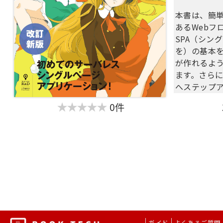
と、テスト
本書は、簡単
2.1 テス
あるWebフ
ネント
SPA（シン
2.2 機能
を）の基本を
2.3 依存
が作れるよ
2.4 なる
ます。さら
2.5 pro
へステップ
い型
なるような
2.6 親子
0件
〈本書の対
2.7 Store
・HTML,CS
2.8 ライ
簡単なWeb
を書かない
・複数のページ
第3章 コ
使って自力
3.1 コン
消耗してい
3.2 ２種
・普段デザ
第4章 デ
ており、フ
ントの分類
でのサイト
4.1 UIの
・シングル
4.2 basi
ガイド
よくあるご質問