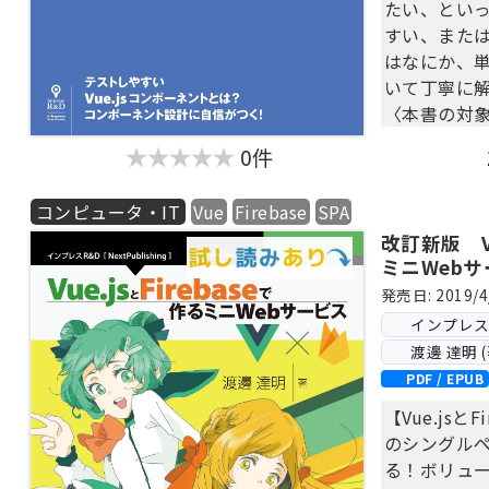
たい、とい
すい、また
はなにか、
いて丁寧に
〈本書の対
・Vue.j
0件
ない
・Vue.j
コンピュータ・IT
Vue
Firebase
SPA
でいる
改訂新版 Vu
・Vue.j
ミニWeb
ーンを知り
・Vue.j
発売日: 2019/4
き方がわか
インプレス Ne
渡邊 達明 (
【目次】
PDF / EPUB
第1章 なぜ
【Vue.jsと
1.1 なぜ
のシングル
なったのか
る！ボリュ
第2章 テ