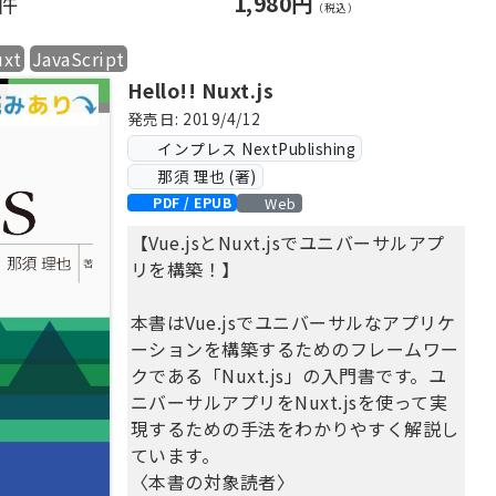
0件
1,980円
1.1 フロントエンドフレームワークが
（税込）
必要なわけ
uxt
JavaScript
1.2 Vue.jsとは
Hello!! Nuxt.js
1.3 Progressive Framework
1.4 コミュニティ
発売日: 2019/4/12
1.5 ガイド
インプレス NextPublishing
1.6 派生プロジェクト
那須 理也 (著)
1.7 何故 Vue.jsを選ぶのか
Web
PDF / EPUB
1.8 まとめ
【Vue.jsとNuxt.jsでユニバーサルアプ
第2章 Vue.jsのはじめかた
リを構築！】
2.1 JSFiddleを使う
2.2 CDNを使う
本書はVue.jsでユニバーサルなアプリケ
2.3 npmを利用して環境を構築する
ーションを構築するためのフレームワー
2.4 vue-cliを利用して環境を構築する
クである「Nuxt.js」の入門書です。ユ
2.5 Ruby on Railsで使う
ニバーサルアプリをNuxt.jsを使って実
2.6 Laravelで使う
現するための手法をわかりやすく解説し
2.7 まとめ
ています。
第3章 Vue.jsの基本的な使い方
〈本書の対象読者〉
3.1 Vueインスタンスの作成