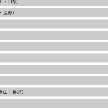
川・山梨）
・長野）
富山・長野）