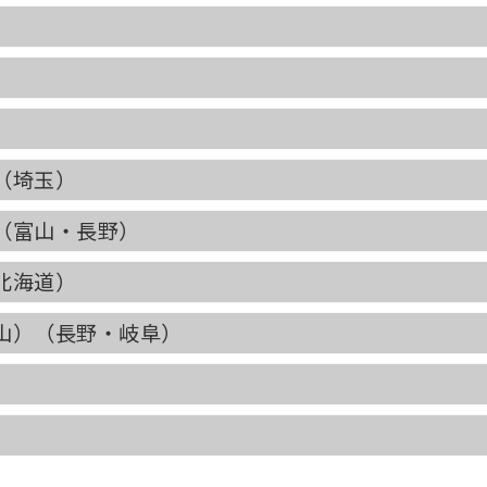
（埼玉）
（富山・長野）
北海道）
山）（長野・岐阜）