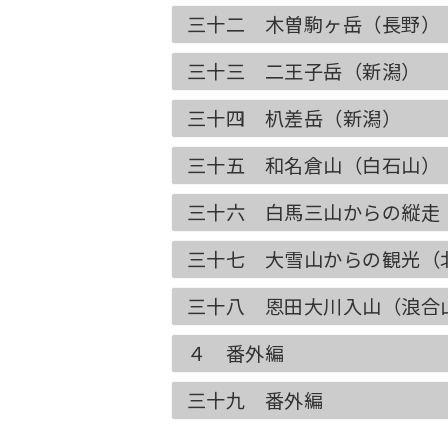
三十二 木曽駒ヶ岳（長野）
三十三 二王子岳（新潟）
三十四 朳差岳（新潟）
三十五 和名倉山（白石山）
三十六 白馬三山からの縦走
三十七 大雪山からの観光（
三十八 恩田大川入山（浪合
４ 番外編
三十九 番外編