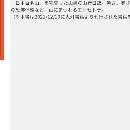
「日本百名山」を完登した山男の山行日誌。暑さ、寒
の恐怖体験など、山にまつわるエトセトラ。
（※本書は2021/12/13に鬼灯書籍より刊行された書