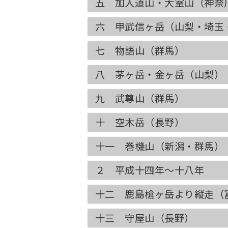
五 加入道山・大室山（神奈
六 甲武信ヶ岳（山梨・埼玉
七 物語山（群馬）
八 茅ヶ岳・金ヶ岳（山梨）
九 武尊山（群馬）
十 空木岳（長野）
十一 巻機山（新潟・群馬）
２ 平成十四年〜十八年
十二 鹿島槍ヶ岳より縦走（
十三 守屋山（長野）