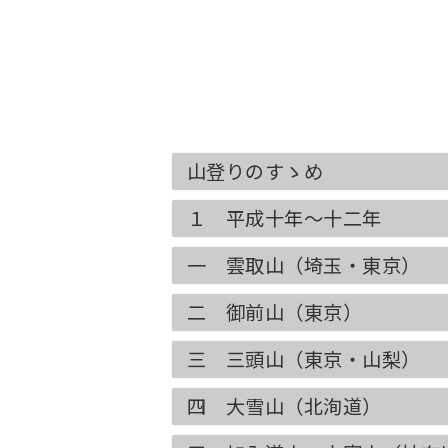
山登りのすゝめ
１ 平成十年〜十二年
一 雲取山（埼玉・東京）
二 御前山（東京）
三 三頭山（東京・山梨）
四 大雪山（北洵道）