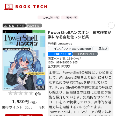
カテゴリ一覧
著者一覧
コンピュータ・IT
PowerShell
PowerShellハンズオン 日常作業が
楽になる自動化レシピ集
発売日: 2025/9/19
インプレス NextPublishing
風来坊
PDF / EPUB
EPUBリフロー
想定ページ数: 136ページ
ISBN: 9784295604105
全文検索: 非対応
本書は、PowerShellの解説とレシピ集と
して、Windows環境をより便利に使いこ
なすための多様なTipsを提供していま
す。PowerShellの基本的な文法の解説か
ら始まり、各種処理の自動化に役立つ機
0件
能を紹介しています。実践的なサンプル
1,980円
コードを25本掲載しており、具体的な活
（税込）
用方法を理解するのに役立ちます。
獲得ポイント: 20pt
内訳
PowerShellは、ITエンジニアの間ではあ