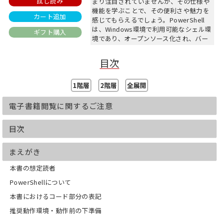
試し読み
まり注目されていませんが、その仕様や
機能を学ぶことで、その便利さや魅力を
カート追加
感じてもらえるでしょう。PowerShell
は、Windows環境で利用可能なシェル環
ギフト購入
境であり、オープンソース化され、バー
ジョン7以降ではmacOSやLinux環境でも
動作します。このシェル環境は、.NETフ
目次
レームワークの機能を活用できるため、
日常のタスクを効率化するのに非常に便
利です。PowerShellの深い知識を身につ
1階層
2階層
全展開
け、日常の業務やプロジェクトでその利
便性を最大限に活用する手助けとなりま
電子書籍閲覧に関するご注意
す。
目次
【目次】
第1章 PowerShellの文法
第2章 PowerShell仕様・コマンドレッ
まえがき
トの概要
本書の想定読者
第3章 基本サンプル集
第4章 応用サンプル集
PowerShellについて
本書におけるコード部分の表記
推奨動作環境・動作前の下準備