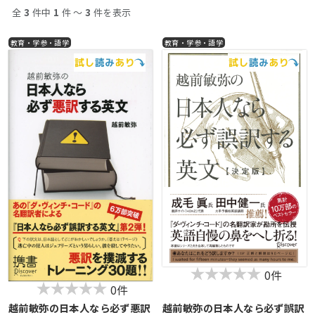
誤訳に陥りがちな英文を収集しつづける。それをもとに書かれ
全
3
件中
1
件 〜
3
件を表示
た『日本人なら必ず誤訳する英文』（ディスカヴァー携書）が
ベストセラーとなる。本書はその続編であり、復習・応用編で
教育・学参・語学
教育・学参・語学
もある。ほかの著書に、より自然で正確な訳文作りのスキルを
まとめた『日本人なら必ず悪訳する英文』（ディスカヴァー携
書）がある。
おもな訳書に、『SIX-WORDSたった６語の物語』（ディスカヴ
ァー・トゥエンティワン）、『インフェルノ』『ダ・ヴィン
チ・コード』『Ｙの悲劇』『シートン動物記』（以上、角川書
店）、『解錠師』『氷の闇を越えて』（以上、早川書房）、
『チューダー王朝弁護士シャードレイク』（集英社）、『夜の
真義を』（文藝春秋）、『飛蝗の農場』（東京創元社）、『父
さんが言いたかったこと』（新潮社）など。
現在、朝日カルチャーセンター新宿教室、中之島教室で翻訳講
座を担当。
公式ブログ「翻訳百景」http://techizen.cocolog-
nifty.com/blog/
0件
0件
越前敏弥の日本人なら必ず悪訳
越前敏弥の日本人なら必ず誤訳