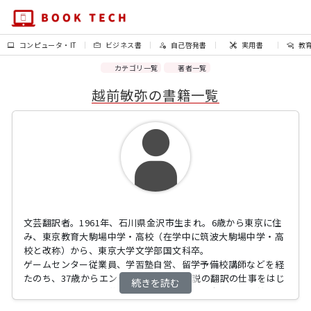
コンピュータ・IT
ビジネス書
自己啓発書
実用書
教
カテゴリ一覧
著者一覧
越前敏弥の書籍一覧
文芸翻訳者。1961年、石川県金沢市生まれ。6歳から東京に住
み、東京教育大駒場中学・高校（在学中に筑波大駒場中学・高
校と改称）から、東京大学文学部国文科卒。
ゲームセンター従業員、学習塾自営、留学予備校講師などを経
たのち、37歳からエンタテインメント小説の翻訳の仕事をはじ
続きを読む
める。10数年に及ぶ英語講師生活のなかで、中学生から社会人
まで、さまざまな学力の生徒と接するなかで、日本人が誤読・