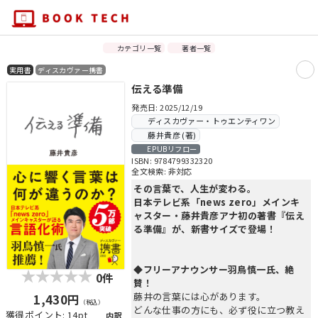
カテゴリ一覧
著者一覧
実用書
ディスカヴァー携書
伝える準備
発売日: 2025/12/19
ディスカヴァー・トゥエンティワン
藤井貴彦 (著)
EPUBリフロー
ISBN: 9784799332320
全文検索: 非対応
その言葉で、人生が変わる。
日本テレビ系「news zero」メインキ
ャスター・藤井貴彦アナ初の著書『伝え
る準備』が、新書サイズで登場！
◆フリーアナウンサー羽鳥慎一氏、絶
0件
賛！
藤井の言葉には心があります。
1,430円
（税込）
どんな仕事の方にも、必ず役に立つ教え
獲得ポイント: 14pt
内訳