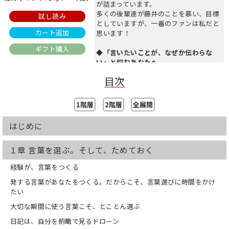
が詰まっています。
多くの後輩達が藤井のことを慕い、目標
試し読み
としていますが、一番のファンは私だと
カート追加
思います！
ギフト購入
◆「言いたいことが、なぜか伝わらな
い」と悩むあなたへ。
会議で考えが伝わらない、部下への指導
目次
が空回りする、大切な人に気持ちが届か
ない……。
私たちは毎日言葉を発していますが、想
1階層
2階層
全展開
いを100%伝えるのは、簡単なことでは
ありません。
はじめに
本書は、「言葉が染みる」「上司にした
い」と支持を集める藤井貴彦アナウンサ
１章 言葉を選ぶ。そして、ためておく
ーの言語化の習慣から、その秘訣を明ら
かにする１冊です。
経験が、言葉をつくる
◆なぜ、藤井アナの言葉は心に響くの
発する言葉があなたをつくる。だからこそ、言葉選びに時間をかけ
か？
たい
藤井アナの言葉は、常に真摯で視聴者に
大切な瞬間に使う言葉こそ、とことん選ぶ
寄り添い、希望と安心を与えてきまし
た。
日記は、自分を俯瞰で見るドローン
その「伝わる力」の裏には、入社以来27