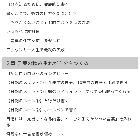
自分を知るために、徹底的に書く
年間欠かさず続けてきた「5行日記」の
習慣がありました。
書くことで、努力の仕方を見つけ出す
何を書き留め、どのように言葉と向き合
「やりたくないこと」と向き合う２つの方法
い、自分自身の土台を作り上げたのか――本
書では、そのストイックな努力と具体的
いつも心に絶対値
な方法論が、藤井アナ自身の言葉で綴ら
「言葉の化学反応」を楽しむ
れています。
アナウンサー人生で最初の失敗
藤井アナの哲学はシンプルです。
「ほんのわずかな伝える準備で、自分の
２章 言葉の積み重ねが自分をつくる
周りのみなさんの表情が変わっていきま
す。その表情に囲まれたあなた自身も、
日記は自分自身へのインタビュー
さらにいい変化を見せ始めるでしょう。
悪循環を好循環に変えるのは、あなたの
【日記のメリット①】１年前の自分、10年前の自分と比較できる
『伝える準備』です。」
【日記のメリット②】緊張もイライラも、すべて吸い取ってくれる
(「はじめに」より)
この本で伝える準備のしかたを身に付
【日記のルール①】５行だけ書く
け、人生を変える言葉の力を手に入れま
【日記のルール②】ボールペンで書く
しょう！
日記には「見出しとなる内容」と「ひと手間かかった言葉」を入れ
※本書は2021年7月に小社より出版され
る
た単行本『伝える準備』の携書版です。
何気ない一言を書き留めておく
本書の内容は同じですので、あらかじめ