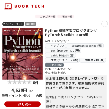
カテゴリ一覧
著者一覧
コンピュータ・IT
機械学習
Python機械学習プログラミング
PyTorch＆scikit-learn編
発売日: 2022/12/15
インプレス
Sebastian Raschka (著)
Yuxi (Hayden) Liu (著)
Vahid Mirjalili (著)
株式会社クイープ (著)
福島真太朗 (著)
EPUB固定
ISBN: 9784295015581
全文検索: 非対応
※本書はEPUB（固定レイアウト型）で
0件
作成されております。検索機能や文字列
のコピーがご利用できません。
4,620円
（税込）
獲得ポイント: 46pt
内訳
第3版まで続くロングセラーのPyTorch
版！
試し読み
機械学習の基本から先進的な手法まで本