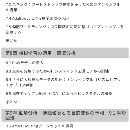
7.3 バギング：ブートストラップ標本を使った分類器アンサンブル
の構築
7.4 AdaBoostによる弱学習器の活用
7.5 勾配ブースティング：損失関数の勾配に基づいてアンサンブルを
訓練する
まとめ
第8章 機械学習の適用―感情分析
8.2 BoWモデルの導入
8.3 文書を分類するためのロジスティック回帰モデルの訓練
8.4 さらに大規模なデータの処理：オンラインアルゴリズムとアウ
トオブコア学習
8.5 潜在ディリクレ配分（LDA）によるトピックモデルの構築
まとめ
第9章 回帰分析―連続値をとる目的変数の予測／9.1 線形
回帰
9.2 Ames Housingデータセットの探索