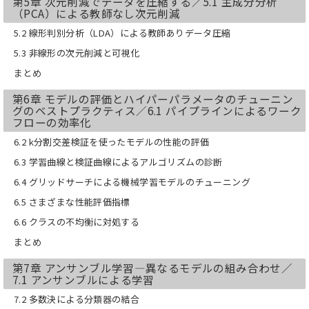
第5章 次元削減でデータを圧縮する／5.1 主成分分析
（PCA）による教師なし次元削減
5.2 線形判別分析（LDA）による教師ありデータ圧縮
5.3 非線形の次元削減と可視化
まとめ
第6章 モデルの評価とハイパーパラメータのチューニン
グのベストプラクティス／6.1 パイプラインによるワーク
フローの効率化
6.2 k分割交差検証を使ったモデルの性能の評価
6.3 学習曲線と検証曲線によるアルゴリズムの診断
6.4 グリッドサーチによる機械学習モデルのチューニング
6.5 さまざまな性能評価指標
6.6 クラスの不均衡に対処する
まとめ
第7章 アンサンブル学習―異なるモデルの組み合わせ／
7.1 アンサンブルによる学習
7.2 多数決による分類器の結合