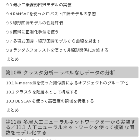
9.3 最小二乗線形回帰モデルの実装
9.4 RANSACを使ったロバスト回帰モデルの学習
9.5 線形回帰モデルの性能評価
9.6 回帰に正則化手法を使う
9.7 多項式回帰：線形回帰モデルから曲線を見出す
9.8 ランダムフォレストを使って非線形関係に対処する
まとめ
第10章 クラスタ分析―ラベルなしデータの分析
10.1 k-means法を使った類似度によるオブジェクトのグループ化
10.2 クラスタを階層木として構成する
10.3 DBSCANを使って高密度の領域を特定する
まとめ
第11章 多層人工ニューラルネットワークを一から実装す
る／11.1 人工ニューラルネットワークを使って複雑な関
数をモデル化する