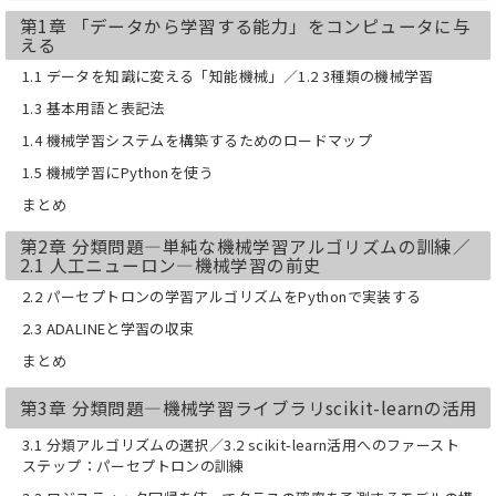
第1章 「データから学習する能力」をコンピュータに与
◎本書は『Machine Learning with
える
PyTorch and Scikit-Learn: Develop
1.1 データを知識に変える「知能機械」／1.2 3種類の機械学習
machine learning and deep learning
models with Python』の翻訳書です。
1.3 基本用語と表記法
1.4 機械学習システムを構築するためのロードマップ
◎微積分/線形代数、Pythonの文法、デ
ータ分析用ライブラリについてある程度
1.5 機械学習にPythonを使う
理解している必要があります。
まとめ
※この商品は固定レイアウトで作成され
第2章 分類問題―単純な機械学習アルゴリズムの訓練／
ており、タブレットなど大きいディスプ
2.1 人工ニューロン―機械学習の前史
レイを備えた端末で読むことに適してい
ます。また、文字列のハイライトや検
2.2 パーセプトロンの学習アルゴリズムをPythonで実装する
索、辞書の参照、引用などの機能が使用
2.3 ADALINEと学習の収束
できません。
購入前にお使いの端末で無料サンプルを
まとめ
お試しください。
第3章 分類問題―機械学習ライブラリscikit-learnの活用
3.1 分類アルゴリズムの選択／3.2 scikit-learn活用へのファースト
ステップ：パーセプトロンの訓練