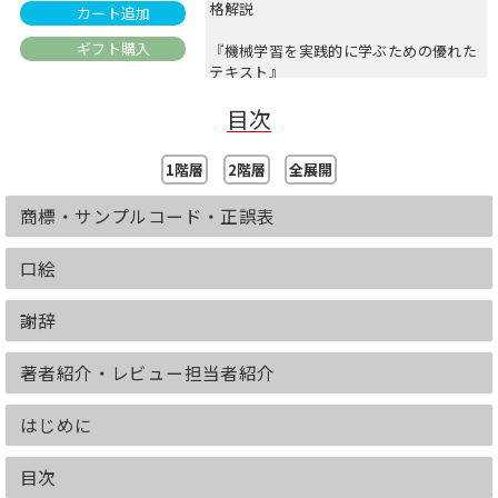
格解説
カート追加
ギフト購入
『機械学習を実践的に学ぶための優れた
テキスト』
『多くのトピックを網羅した深い一冊。
目次
強力にお勧め』
―原著への読者の声
1階層
2階層
全展開
本書の前半は、基本的な機械学習ライブ
ラリのscikit-learnを使った手法を解説。
商標・サンプルコード・正誤表
分類の基本モデルに始まり、単層ニュー
ラルネットまでを実装するほか、データ
前処理、次元削減、
口絵
ハイパーパラメーターのチューニング、
アンサンブル学習、回帰分析などを取り
謝辞
上げます。
後半では、PyTorchによるさまざまなデ
著者紹介・レビュー担当者紹介
ィープラーニングの手法を説明。
PyTorchの仕組みを示したあと、CNN／
はじめに
RNN／Transformerといったモデルの実
装を解説。
敵対的生成ネットワーク、グラフニュー
目次
ラルネットワーク、強化学習もカバー。