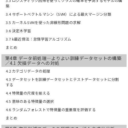
3.3 ロジスティック回帰を使ってクラスの確率を予測するモデルの構
築
3.4 サポートベクトルマシン（SVM）による最大マージン分類
3.5 カーネルSVMを使った非線形問題の求解
3.6 決定木学習
3.7 k最近傍法：怠惰学習アルゴリズム
まとめ
第4章 データ前処理―よりよい訓練データセットの構築
／4.1 欠損データへの対処
4.2 カテゴリデータの処理
4.3 データセットを訓練データセットとテストデータセットに分割
する
4.4 特徴量の尺度を揃える
4.5 意味のある特徴量の選択
4.6 ランダムフォレストで特徴量の重要度を評価する
まとめ