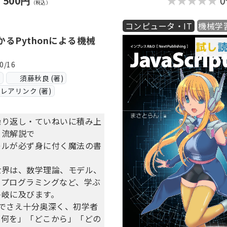
500円
と高度な変換方法や、モデル
（税込）
縮小する方法、パイプライン
コンピュータ・IT
機械学
歩法、オンデバイスで学習で
する方法等も解説していきま
るPythonによる機械
0/16
は「逆引きリファレンス」も
ス
須藤秋良 (著)
ます。開発の現場で「どう書
レアリンク (著)
？」となったときに大いに役
しょう。
繰り返し・ていねいに積み上
リ流解説で
ドはGitHubよりダウンロ
キルが必ず身に付く魔法の書
す。
世界は、数学理論、モデル、
、プログラミングなど、学ぶ
多岐に及びます。
つでさえ十分奥深く、初学者
「何を」「どこから」「どの