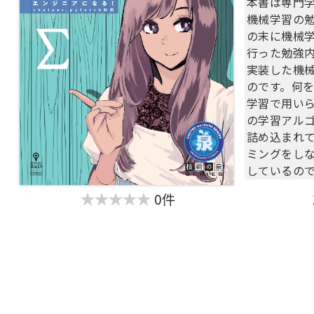
本書は専門学
機械学習の
の末に機械
行った勉強
実装した機
のです。何
学習で用い
の学習アル
詰め込まれ
ミングをし
しているの
も機械学習
0件
来ます。
【目次】
1章：機械
識について
2章：Pyt
3章：ゼロから作