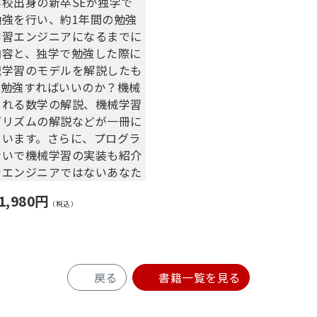
校出身の新卒SEが独学で
勉強を行い、約1年間の勉強
学習エンジニアになるまでに
内容と、独学で勉強した際に
械学習のモデルを解説したも
を勉強すればいいのか？機械
られる数学の解説、機械学習
ゴリズムの解説などが一冊に
ています。さらに、プログラ
ないで機械学習の実装も紹介
でエンジニアではないあなた
のモデルを構築することが出
1,980円
（税込）
学習で利用される主な数学知
戻る
書籍一覧を見る
honの環境構築と言語学習
るDeep Learningを勉