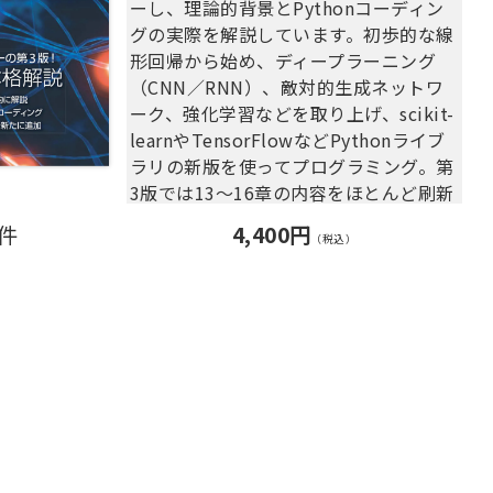
ーし、理論的背景とPythonコーディン
グの実際を解説しています。初歩的な線
形回帰から始め、ディープラーニング
（CNN／RNN）、敵対的生成ネットワ
ーク、強化学習などを取り上げ、scikit-
learnやTensorFlowなどPythonライブ
ラリの新版を使ってプログラミング。第
3版では13～16章の内容をほとんど刷新
したほか、敵対的生成ネットワークと強
0件
4,400円
（税込）
化学習の章を新たに追加。機械学習プロ
グラミングの本格的な理解と実践に向け
て大きく飛躍できる一冊です。◎本書は
『Python Machine Learning: Machine
Learning and Deep Learning with
Python, scikit-learn, and TensorFlow
2, 3rd Edition』の翻訳書です。◎微積
分／線形代数、Python の文法、データ
分析用ライブラリについてある程度理解
している必要があります。［原著の第1