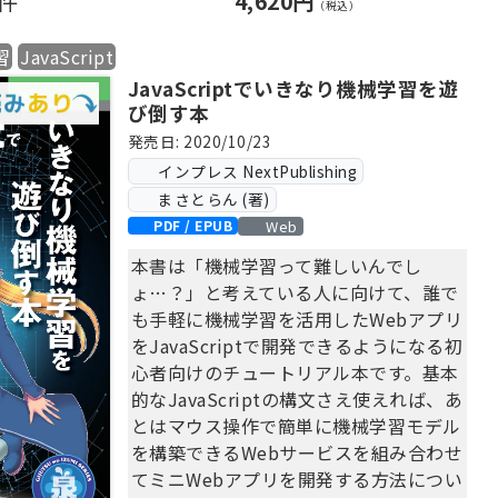
0件
4,620円
（税込）
―原著への読者の声
習
JavaScript
本書の前半は、基本的な機械学習ライブ
JavaScriptでいきなり機械学習を遊
ラリのscikit-learnを使った手法を解
び倒す本
説。
発売日: 2020/10/23
分類の基本モデルに始まり、単層ニュー
インプレス NextPublishing
ラルネットまでを実装するほか、データ
まさとらん (著)
前処理、次元削減、
ハイパーパラメーターのチューニング、
Web
PDF / EPUB
アンサンブル学習、回帰分析などを取り
本書は「機械学習って難しいんでし
上げます。
ょ…？」と考えている人に向けて、誰で
も手軽に機械学習を活用したWebアプリ
後半では、PyTorchによるさまざまなデ
をJavaScriptで開発できるようになる初
ィープラーニングの手法を説明。
心者向けのチュートリアル本です。基本
PyTorchの仕組みを示したあと、CNN／
的なJavaScriptの構文さえ使えれば、あ
RNN／Transformerといったモデルの実
とはマウス操作で簡単に機械学習モデル
装を解説。
を構築できるWebサービスを組み合わせ
敵対的生成ネットワーク、グラフニュー
てミニWebアプリを開発する方法につい
ラルネットワーク、強化学習もカバー。