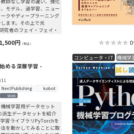
と教師なし学習の違い、強化
身に付けられるでしょう。
量、モデル、過学習、ニュー
ワークやディープラーニング
シリーズで好評の「エラー解
介します。その上で元
」も収録していますので、途
AI 研究者のフェイ・フェイ・
いても安心です。
唱した「AI の民主化」と
楽しさ、奥深さをじっくり学
1,500円
しての人工知能」を考えてい
（税込）
未来への道を拓いてみません
コンピュータ・IT
機械学
ら始める深層学習 -
アカウントの作り方、予算と
定方法、Pythonから
は固定レイアウトで作成され
APIを実行する開発環境の作り
/11
ブレットなど大きいディスプ
ていきます。
xtPublishing
kobot
た端末で読むことに適してい
Web
、文字列のハイライトや検
では、AutoML Natural
参照、引用などの機能が使用
な機械学習用データセット
 APIをPythonから実行して、
。
その派生データセットを紹介
学を代表する文豪・太宰治の
使いの端末で無料サンプルを
学習ライブラリPyTorchを
ス』や『人間失格』の感情分
さい。
手法を動かしてみることに取
す。