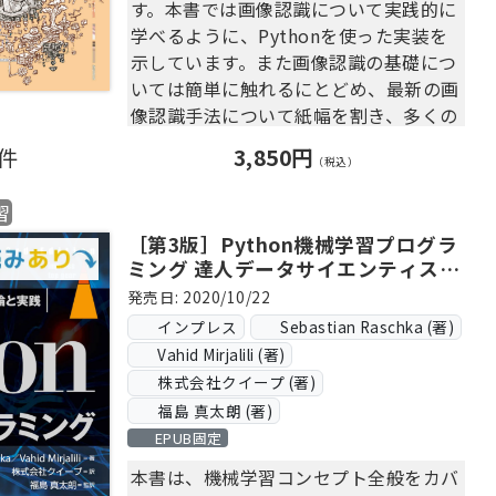
す。本書では画像認識について実践的に
学べるように、Pythonを使った実装を
示しています。また画像認識の基礎につ
いては簡単に触れるにとどめ、最新の画
像認識手法について紙幅を割き、多くの
部分で深層学習の実装について学ぶこと
0件
3,850円
（税込）
ができる構成になっています。
習
※この商品は固定レイアウトで作成され
［第3版］Python機械学習プログラ
ており、タブレットなど大きいディスプ
ミング 達人データサイエンティスト
レイを備えた端末で読むことに適してい
による理論と実践
発売日: 2020/10/22
ます。また、文字列のハイライトや検
索、辞書の参照、引用などの機能が使用
インプレス
Sebastian Raschka (著)
できません。
Vahid Mirjalili (著)
購入前にお使いの端末で無料サンプルを
株式会社クイープ (著)
お試しください。
福島 真太朗 (著)
EPUB固定
本書は、機械学習コンセプト全般をカバ