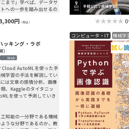
どこまで」学べば、データサ
ストへの一歩を踏み出せるの
、途方に暮れてしまうことも
3,300円
ません。
（税込）
コンピュータ・IT
機械学
の広大な世界に対して、真正
かしスムーズかつスッキリと
ハッキング・ラボ
いただくための入門書です。
著)
Web
ールを個別・独立してバラバ
Cloud AutoMLを使った手
ではなく、データ分析の「全
機械学習の手法を解説してい
を繰り返し体験することで、
的には文章の感情分析、画像
全体像と本質が自然と体に染
類、Kaggleのタイタニッ
構成されています。
toMLを使って予測していき
繰り返すのではなく、最初は
やさしい題材からはじめ、以
まに角度を変えながら、段階
人工知能の一分野である機械
内容に挑戦するため、最終的
のような分野であるのか、教
者にステップアップするため