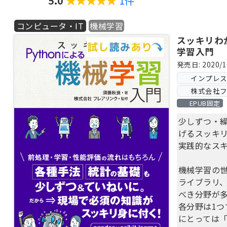
5.0
1件
つつ、もっ
のサイズを
コンピュータ・IT
機械学習
を構築する
きるように
スッキリわか
学習入門
す。
発売日: 2020/1
また巻末に
インプレ
収録してい
株式会社フ
くんだっけ
EPUB固定
立つことで
少しずつ・
げるスッキ
サンプルコー
実践的なス
ード可能で
機械学習の
ライブラリ
べき分野が
各分野は1
にとっては