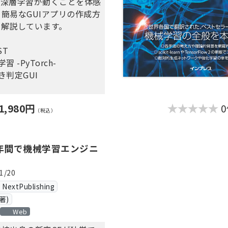
。深層学習が動くことを体感
簡易なGUIアプリの作成方
AutoML Visionを使って
も解説しています。
トから都市の写真を学習さ
習結果のモデルを元に新しい
ST
トに対してどの都市の写真で
 -PyTorch-
自動予測させます。
き判定GUI
ablesを使ってKaggleのタイ
題も解いていきます。タイタ
1,980円
（税込）
は幾つかの限られたデータを
イタニック号から生還したか
問題です。特徴量を適切に選
1年間で機械学習エンジニ
この問題をAutoMLで解い
。
1/20
xtPublishing
学習を学び始めたい方、手軽
著)
を実行できる環境を創りたい
Web
す。お気軽に機械学習を始め
活を構築しましょう。