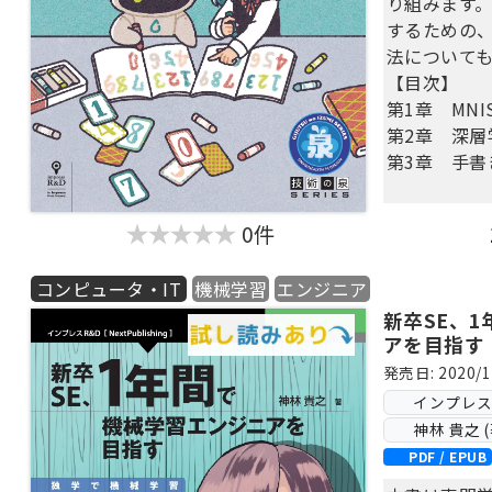
り組みます
するための、
画像分類では、
法について
データセッ
【目次】
せ、その学
第1章 MNI
データセッ
第2章 深層学習
あるのかを
第3章 手書
AutoML T
タニック問
0件
ニック問題
元に誰がタ
コンピュータ・IT
機械学習
エンジニア
を予測する
新卒SE、
定しながら、
アを目指す
ていきます
発売日: 2020/1
インプレス Ne
本書は機械
神林 貴之 (
に機械学習
PDF / EPUB
方に最適で
て未来型生