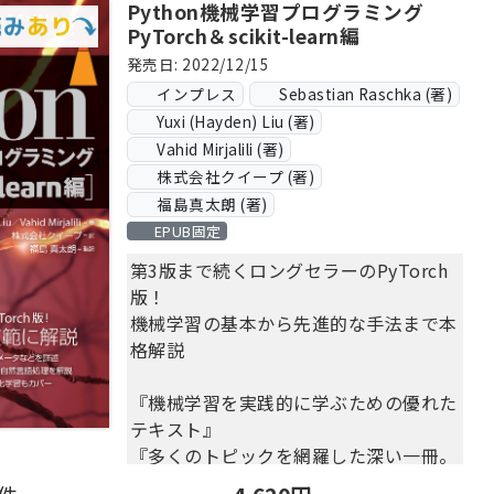
Python機械学習プログラミング
PyTorch＆scikit-learn編
発売日: 2022/12/15
インプレス
Sebastian Raschka (著)
Yuxi (Hayden) Liu (著)
Vahid Mirjalili (著)
株式会社クイープ (著)
福島真太朗 (著)
EPUB固定
第3版まで続くロングセラーのPyTorch
版！
機械学習の基本から先進的な手法まで本
格解説
『機械学習を実践的に学ぶための優れた
テキスト』
『多くのトピックを網羅した深い一冊。
強力にお勧め』