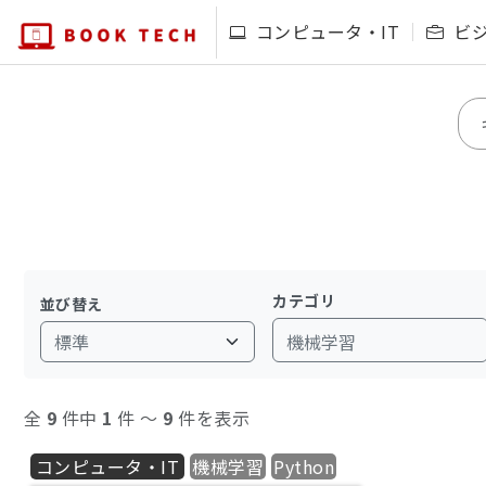
コンピュータ・IT
ビ
カテゴリ
並び替え
機械学習
全
9
件中
1
件 〜
9
件を表示
コンピュータ・IT
機械学習
Python