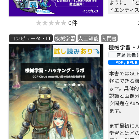
ように」「
イエンティ
かわからず
0件
少なくあり
コンピュータ・IT
機械学習
人工知能
入門書
本書は、こ
面から、し
機械学習・
学び進めて
齊藤 貴義 (
PDF / EPUB
各工程やツ
本書ではGCP 
ラに学ぶの
軽にできる
体の流れ」
ます。具体
機械学習の
認識と画像分
みこむよう
ク問題をAu
しかも単に
ます。
シンプルで
後、さまざ
まず最初に
的に高度な
学習とはど
には、中級