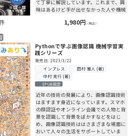
て丁寧に解説しています。これまで、興
味はあるけど手が出せなかった人や機械
◎本書は『Machine Learning with
学習を活用してみたいと考えている人、
PyTorch and Scikit-Learn: Develop
0件
1,980円
JavaScriptでWebアプリが作りたい人
（税込）
machine learning and deep learning
など、幅広く活用できる書籍となってい
models with Python』の翻訳書です。
習
ます。
Pythonで学ぶ画像認識 機械学習実
◎微積分/線形代数、Pythonの文法、デ
践シリーズ
【目次】
ータ分析用ライブラリについてある程度
第1章 開発環境について
発売日: 2023/3/22
理解している必要があります。
第2章 初めての機械学習モデルを作る
インプレス
田村 雅人 (著)
第3章 JavaScriptと連携してみよう
中村 克行 (著)
※この商品は固定レイアウトで作成され
第4章 スマホと連携してみよう
EPUB固定
ており、タブレットなど大きいディスプ
第5章 オブジェクト検出モデルを作る
レイを備えた端末で読むことに適してい
近年の技術の発展により、画像認識技術
第6章 学習済みモデルを使ってみよう
ます。また、文字列のハイライトや検
はますます身近になっています。スマホ
索、辞書の参照、引用などの機能が使用
の顔認証やオンライン会議での人物と背
できません。
景を認識して背景をぼかすなどをはじ
購入前にお使いの端末で無料サンプルを
め、画像認識技術ははさまざまな場面に
お試しください。
おいて人々の生活をサポートしていま