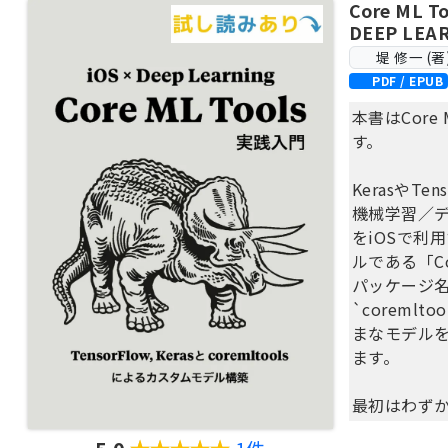
Core ML T
DEEP LEA
堤 修一 (著
PDF / EPUB
本書はCore
す。
KerasやTe
機械学習／
をiOSで利
ルである「Cor
パッケージ
`coremlt
まなモデルを
ます。
最初はわず
とからはじめて