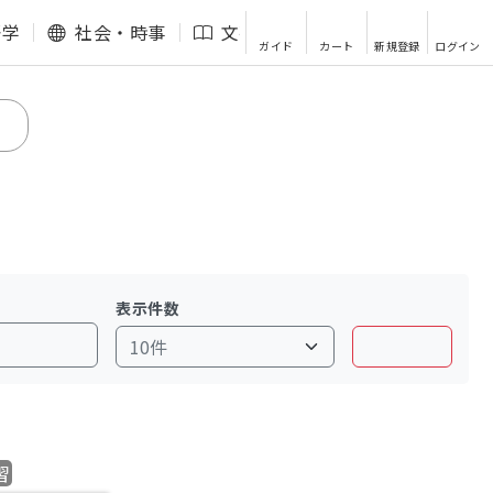
語学
社会・時事
文芸・エッセイ
その他
ガイド
カート
新規登録
ログイン
表示件数
習