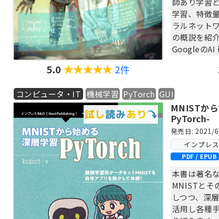
師あり学習
の応用術も
学習、特徴
ラルネット
もちろん、
の概説を紹
決・虎の巻
Googleの
中でつまず
リー 氏が提
機械学習の
5.0
2件
「利用者と
び、新しい
きます。
か。
コンピュータ・IT
機械学習
PyTorch
GUI
MNISTか
次にGCPの
PyTorch-
アラートの設
※この商品
AutoML 
発売日: 2021/6
ており、タ
方を解説し
インプレス Ne
レイを備え
PDF / EPUB
ます。また
文章の感情分析
索、辞書の
本書は著名
Language
できません
MNISTと
近代日本文
購入前にお
しつつ、深層
『走れメロ
お試しくだ
活用し各種
析を試みま