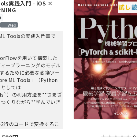
ools実践入門 - iOS ×
RNING
)
Web
 ML Toolsの実践入門書で
nsorFlowを用いて構築した
ディープラーニングのモデル
用するために必要な変換ツー
e ML Tools」（Python
名としては
ools`）の利用方法を**さまざ
つくりながら**学んでいき
か2行のコードで変換するこ
Core ML Toolsに入門し