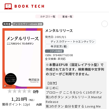
カテゴリ一覧
著者一覧
実用書
ディスカヴァーebook選書
メンタルリリース
発売日: 2005/9/1
ディスカヴァー・トゥエンティワン
寺沢宏次 (著)
EPUB固定
ISBN: 9784867763308
全文検索: 非対応
※本書はEPUB（固定レイアウト型）で
作成されております。検索機能や文字列
のコピーがご利用できません。
【目次】
はじめに
0件
プロローグ こころをひらく15のボタン
第1のボタン メンタルリリース Mental
1,210円
（税込）
Release
獲得ポイント: 12pt
内訳
第2のボタン 自分を愛する Loving Me