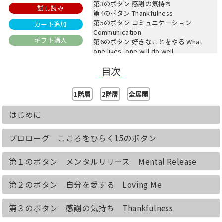
第3のボタン 感謝の気持ち
試し読み
第4のボタン Thankfulness
第5のボタン コミュニケーション
カート追加
Communication
ギフト購入
第6のボタン 好きなことをやる What
one likes, one will do well
第7のボタン 集中力 Concentration
目次
第8のボタン 夢・目標を持つ
第9のボタン 成功のための努力 Make an
effort
1階層
2階層
全展開
第10のボタン 失敗を恐れない Try and
try
はじめに
第11のポタン 諦めない Never give up
第12のボタン バランス感覚Ballancein
imbalance
プロローグ こころをひらく15のボタン
第13のボタン 今を生きる Live in the
moment
第１のボタン メンタルリリース Mental Release
第14のポタン 自信を持つ Confidence
第15のボタン 成功への信念 Belief
brings success
第２のボタン 自分を愛する Loving Me
あとがき
（※本書は2005/9/25に鬼灯書籍より刊
第３のボタン 感謝の気持ち Thankfulness
行された書籍を電子化したものです。）