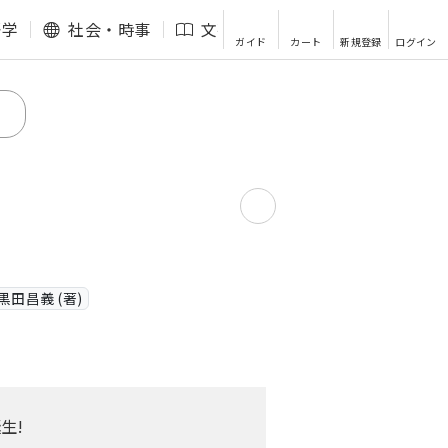
語学
社会・時事
文芸・エッセイ
その他
ガイド
カート
新規登録
ログイン
黒田昌義 (著)
生!