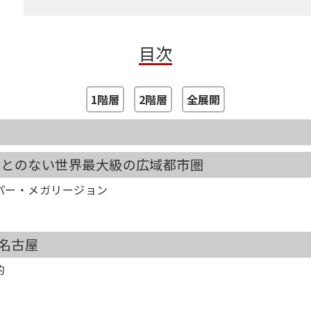
目次
1階層
2階層
全展開
ことのない世界最大級の広域都市圏
パー・メガリージョン
名古屋
的