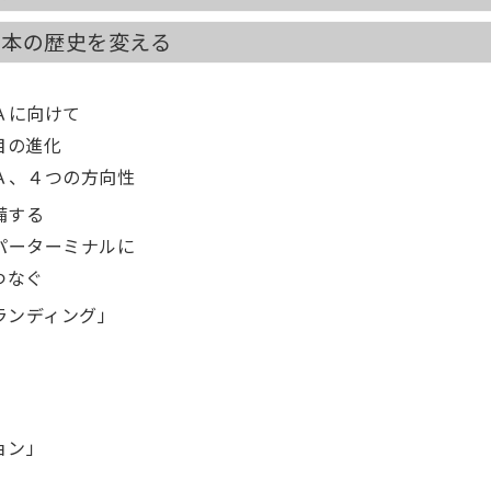
日本の歴史を変える
Ａに向けて
目の進化
Ａ、４つの方向性
備する
パーターミナルに
つなぐ
ランディング」
ョン」