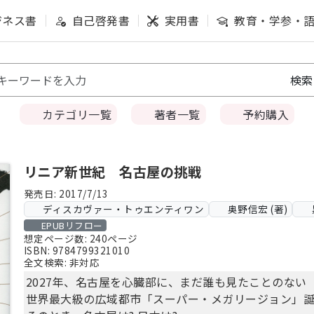
ジネス書
自己啓発書
実用書
教育・学参・
カテゴリ一覧
著者一覧
予約購入
リニア新世紀 名古屋の挑戦
発売日: 2017/7/13
ディスカヴァー・トゥエンティワン
奥野信宏 (著)
EPUBリフロー
想定ページ数: 240ページ
ISBN: 9784799321010
全文検索: 非対応
2027年、名古屋を心臓部に、まだ誰も見たことのない
世界最大級の広域都市「スーパー・メガリージョン」誕