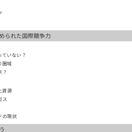
か
秘められた国際競争力
っていない？
り圏域
京？
化資源
ゴス
ドの現状
う