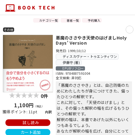
カテゴリ一覧
著者一覧
予約購入
その他
悪魔のささやき天使のはげましHoly
Days’ Version
発売日: 1999/10/12
ディスカヴァー・トゥエンティワン
伊藤守 (著)
EPUBリフロー
ISBN: 9784887591004
全文検索: 非対応
「悪魔のささやき」とは、自己防衛のた
めにわたしたちが身につけてきた、偏っ
0件
たひとつの解釈です。
これに対して、「天使のはげまし」と
1,100円
（税込）
は、その偏った解釈の幅を広げるもうひ
獲得ポイント: 11pt
内訳
とつの解釈です。
解釈の幅は、本書であげた以外にもいく
試し読み
つもあるでしょう。
あなたが解釈の幅を広げ、自分にとって
カート追加