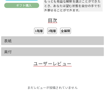
もっとも有益な解釈を選ぶことができた
ギフト購入
とき、あなたは望む状態を自分の手で引
き寄せることができます。
無意識のうちに自分で制限している解釈
目次
を知り、自分はほかの解釈をも選択でき
るという立場に立ったとき、わたしたち
は「自由」を手にするのです。
1階層
2階層
全展開
表紙
奥付
ユーザーレビュー
まだレビューが投稿されていません