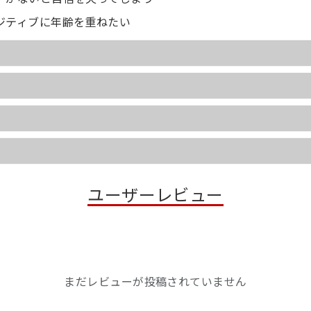
ポジティブに年齢を重ねたい
ユーザーレビュー
まだレビューが投稿されていません