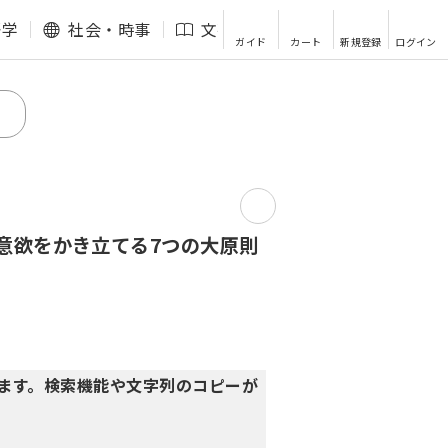
語学
社会・時事
文芸・エッセイ
その他
ガイド
カート
新規登録
ログイン
意欲をかき立てる7つの大原則
ります。検索機能や文字列のコピーが