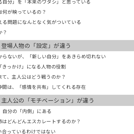
■大原則7 女性と男性では、「未来」の見せ方が違う
いる自分」を「本来のワタシ」と思っている
には何が映っているの？
抱える問題になんとなく気がついている
か？
、登場人物の「設定」が違う
もわからないが、「新しい自分」をあきらめ切れない
つ「きっかけ」になる人物の役割
て来て、主人公はどう戦うのか？
の仲間は、「感情を共有」してくれる存在
、主人公の「モチベーション」が違う
は、自分の「内側」にある
装飾はどんどんエスカレートするのか？
競い合っているわけではない