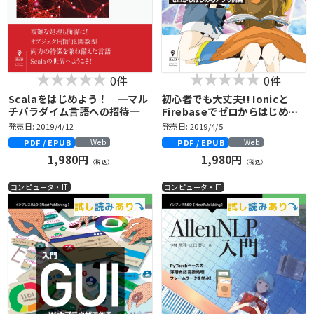
0件
0件
Scalaをはじめよう！ ─マル
初心者でも大丈夫!! Ionicと
チパラダイム言語への招待─
Firebaseでゼロからはじめる
アプリ開発
発売日: 2019/4/12
発売日: 2019/4/5
PDF / EPUB
PDF / EPUB
Web
Web
1,980円
1,980円
（税込）
（税込）
コンピュータ・IT
コンピュータ・IT