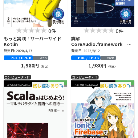
0件
0件
もっと実践！サーバーサイド
詳解
Kotlin
CoreAudio.framework
macOSで実装する低レイヤー
発売日: 2020/4/17
発売日: 2022/8/12
オーディオ出力
PDF / EPUB
PDF / EPUB
Web
Web
1,980円
1,980円
（税込）
（税込）
コンピュータ・IT
コンピュータ・IT