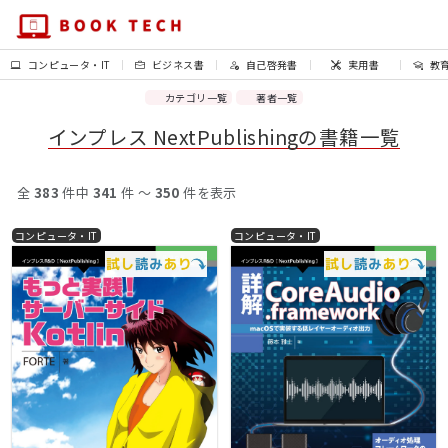
コンピュータ・IT
ビジネス書
自己啓発書
実用書
教
カテゴリ一覧
著者一覧
インプレス NextPublishingの書籍一覧
全
383
件中
341
件 〜
350
件を表示
コンピュータ・IT
コンピュータ・IT