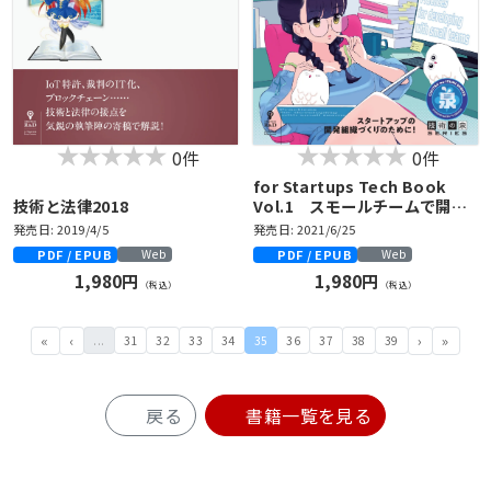
0件
0件
for Startups Tech Book
技術と法律2018
Vol.1 スモールチームで開発
するためのプラクティス
発売日: 2019/4/5
発売日: 2021/6/25
PDF / EPUB
PDF / EPUB
Web
Web
1,980円
1,980円
（税込）
（税込）
...
31
32
33
34
35
36
37
38
39
戻る
書籍一覧を見る