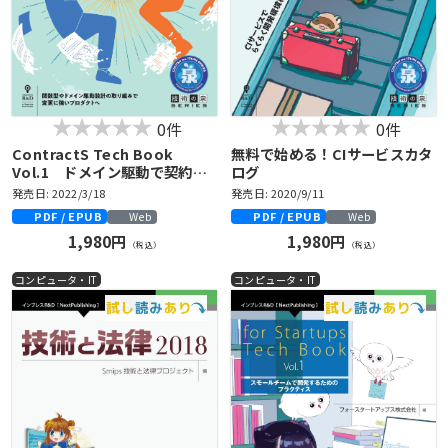
0件
0件
ContractS Tech Book
無料で始める！CIサービスカタ
Vol.1 ドメイン駆動で契約の
ログ
未来に挑む
発売日: 2022/3/18
発売日: 2020/9/11
PDF / EPUB
PDF / EPUB
Web
Web
1,980円
1,980円
（税込）
（税込）
コンピュータ・IT
コンピュータ・IT