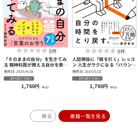
0件
0件
「そのままの自分」を生きてみ
人間関係に「線を引く」レッス
る 精神科医が教える自分を責め
ン 人生がラクになる「バウンダ
ない気持ちの整理術 (特装版)
リー」の考え方
発売日: 2025/4/18
発売日: 2025/5/23
EPUBリフロー
EPUBリフロー
1,760円
1,760円
（税込）
（税込）
戻る
書籍一覧を見る