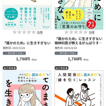
0件
0件
「誰かのため」に生きすぎない
「誰かのため」に生きすぎない
精神科医が教えるがんばりすぎ
ない気持ちの整理術 (特装版)
発売日: 2023/5/26
発売日: 2025/4/18
EPUBリフロー
EPUBリフロー
1,760円
1,760円
（税込）
（税込）
自己啓発書
自己啓発書