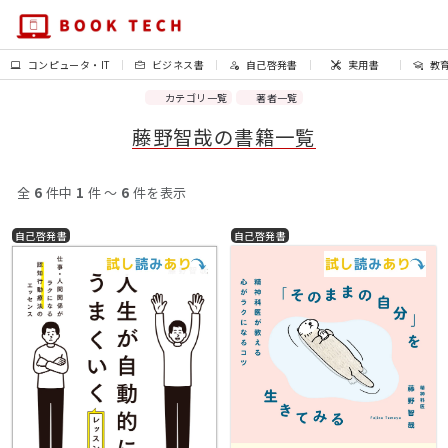
コンピュータ・IT
ビジネス書
自己啓発書
実用書
教
カテゴリ一覧
著者一覧
藤野智哉の書籍一覧
全
6
件中
1
件 〜
6
件を表示
自己啓発書
自己啓発書