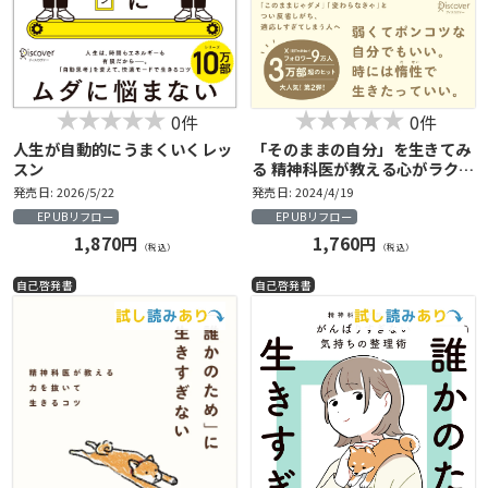
0件
0件
人生が自動的にうまくいくレッ
「そのままの自分」を生きてみ
スン
る 精神科医が教える心がラクに
なるコツ
発売日: 2026/5/22
発売日: 2024/4/19
EPUBリフロー
EPUBリフロー
1,870円
1,760円
（税込）
（税込）
自己啓発書
自己啓発書