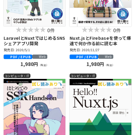
0件
0件
LaravelとNuxtではじめるSNS
Nuxt.jsとFirebaseを使って爆
シェアアプリ開発
速で何か作る前に読む本
発売日: 2020/5/1
発売日: 2020/11/27
PDF / EPUB
PDF / EPUB
Web
Web
1,980円
1,980円
（税込）
（税込）
コンピュータ・IT
コンピュータ・IT