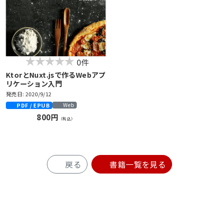
0件
KtorとNuxt.jsで作るWebアプ
リケーション入門
発売日: 2020/9/12
PDF / EPUB
Web
800円
（税込）
戻る
書籍一覧を見る