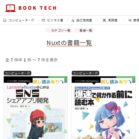
コンピュータ・IT
ビジネス書
自己啓発書
実用書
教
カテゴリ一覧
著者一覧
Nuxtの書籍一覧
全
7
件中
1
件 〜
7
件を表示
コンピュータ・IT
コンピュータ・IT