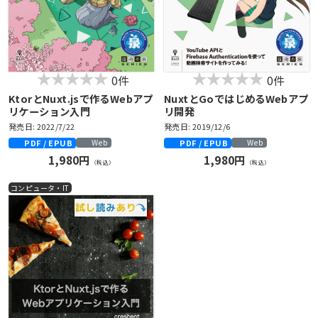
0件
0件
KtorとNuxt.jsで作るWebアプ
NuxtとGoではじめるWebアプ
リケーション入門
リ開発
発売日: 2022/7/22
発売日: 2019/12/6
PDF / EPUB
PDF / EPUB
Web
Web
1,980円
1,980円
（税込）
（税込）
コンピュータ・IT