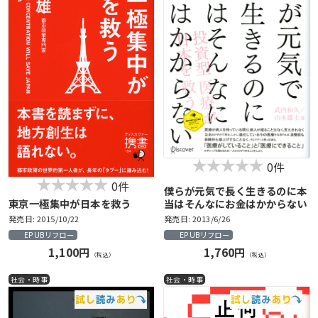
0件
0件
僕らが元気で長く生きるのに本
東京一極集中が日本を救う
当はそんなにお金はかからない
発売日: 2015/10/22
発売日: 2013/6/26
EPUBリフロー
EPUBリフロー
1,100円
1,760円
（税込）
（税込）
社会・時事
社会・時事