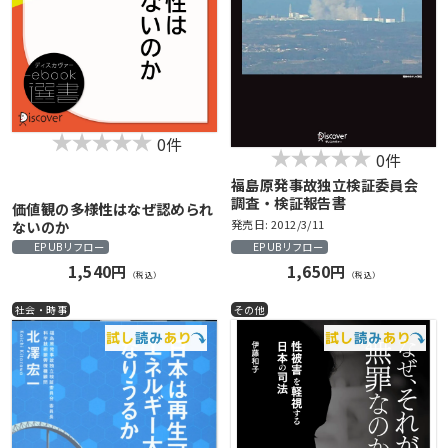
0件
0件
福島原発事故独立検証委員会
調査・検証報告書
価値観の多様性はなぜ認められ
ないのか
発売日: 2012/3/11
EPUBリフロー
EPUBリフロー
1,540円
1,650円
（税込）
（税込）
社会・時事
その他