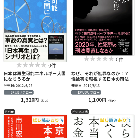
0件
0件
日本は再生可能エネルギー大国
なぜ、それが無罪なのか！？
になりうるか
性被害を軽視する日本の司法
発売日: 2012/6/28
発売日: 2019/8/13
EPUBリフロー
EPUBリフロー
1,320円
1,100円
（税込）
（税込）
その他
ビジネス書