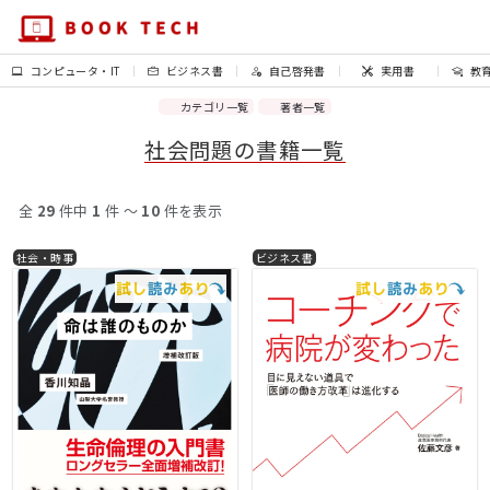
コンピュータ・IT
ビジネス書
自己啓発書
実用書
教
カテゴリ一覧
著者一覧
社会問題の書籍一覧
全
29
件中
1
件 〜
10
件を表示
社会・時事
ビジネス書