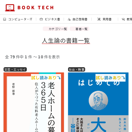
コンピュータ・IT
ビジネス書
自己啓発書
実用書
教
カテゴリ一覧
著者一覧
人生論の書籍一覧
全
79
件中
1
件 〜
10
件を表示
文芸・エッセイ
社会・時事