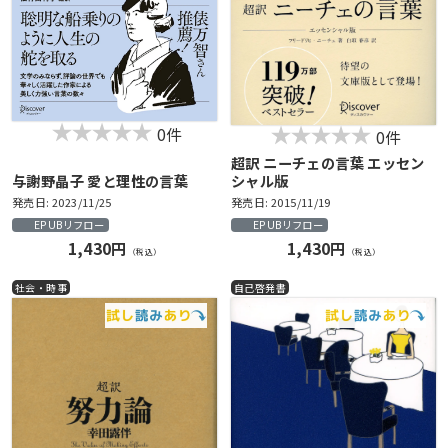
0件
0件
超訳 ニーチェの言葉 エッセン
与謝野晶子 愛と理性の言葉
シャル版
発売日: 2023/11/25
発売日: 2015/11/19
EPUBリフロー
EPUBリフロー
1,430円
1,430円
（税込）
（税込）
社会・時事
自己啓発書