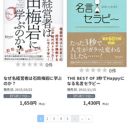
0件
0件
なぜ名経営者は石田梅岩に学ぶ
THE BEST OF 3秒でHappyに
のか？
なる名言セラピー
発売日: 2015/10/22
発売日: 2013/11/15
EPUBリフロー
EPUBリフロー
1,650円
1,430円
（税込）
（税込）
1
2
3
4
5
...