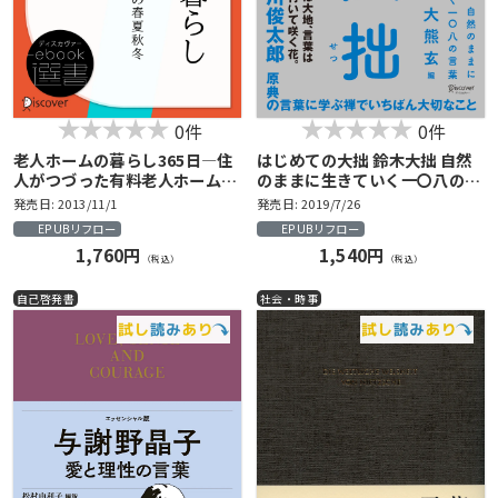
0件
0件
老人ホームの暮らし365日―住
はじめての大拙 鈴木大拙 自然
人がつづった有料老人ホームの
のままに生きていく一〇八の言
春夏秋冬
葉
発売日: 2013/11/1
発売日: 2019/7/26
EPUBリフロー
EPUBリフロー
1,760円
1,540円
（税込）
（税込）
自己啓発書
社会・時事