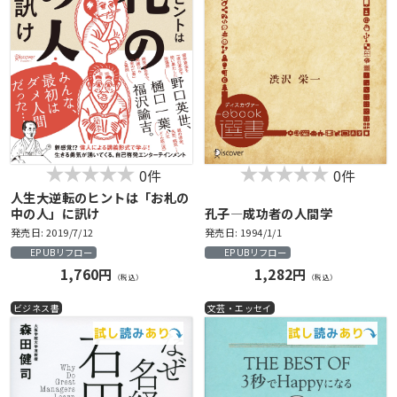
0件
0件
人生大逆転のヒントは「お札の
中の人」に訊け
孔子―成功者の人間学
発売日: 2019/7/12
発売日: 1994/1/1
EPUBリフロー
EPUBリフロー
1,760円
1,282円
（税込）
（税込）
ビジネス書
文芸・エッセイ